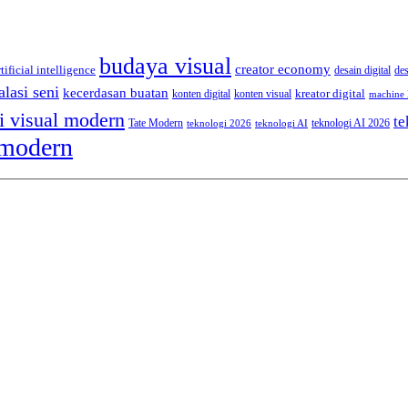
budaya visual
creator economy
rtificial intelligence
desain digital
de
alasi seni
kecerdasan buatan
kreator digital
konten digital
konten visual
machine 
i visual modern
te
Tate Modern
teknologi AI 2026
teknologi 2026
teknologi AI
 modern