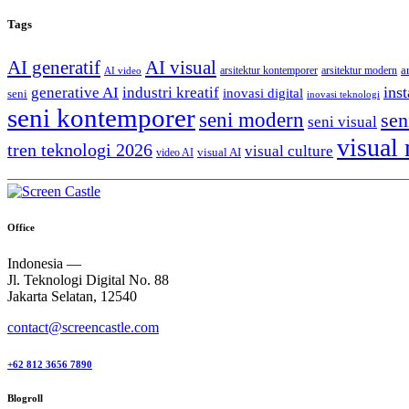
Tags
AI generatif
AI visual
a
arsitektur kontemporer
arsitektur modern
AI video
generative AI
inst
industri kreatif
inovasi digital
seni
inovasi teknologi
seni kontemporer
seni modern
sen
seni visual
visual
tren teknologi 2026
visual culture
visual AI
video AI
Office
Indonesia —
Jl. Teknologi Digital No. 88
Jakarta Selatan, 12540
contact@screencastle.com
+62 812 3656 7890
Blogroll