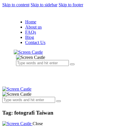
Skip to content
Skip to sidebar
Skip to footer
Home
About us
FAQs
Blog
Contact Us
Tag: fotografi Taiwan
Close