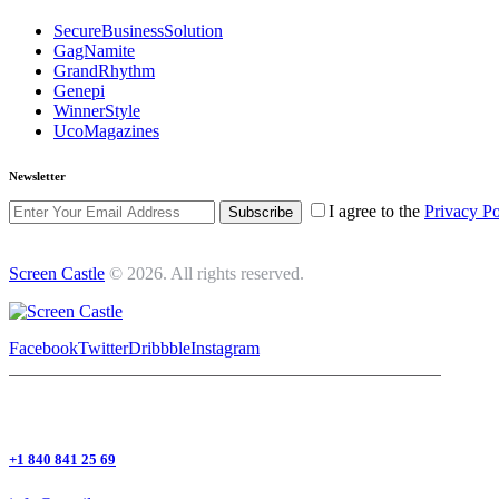
SecureBusinessSolution
GagNamite
GrandRhythm
Genepi
WinnerStyle
UcoMagazines
Newsletter
I agree to the
Privacy Po
Subscribe
Screen Castle
© 2026. All rights reserved.
Facebook
Twitter
Dribbble
Instagram
+1 840 841 25 69