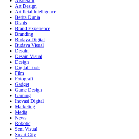
Arsitektur
Art Design
Artificial Intelligence
Berita Dunia
Bisnis
Brand Experience
Branding
Budaya Digital
Budaya Visual
Desain
Desain Visual
Design
Digital Tools
Film
Fotografi
Gadget
Game Design
Gaming
Inovasi Digital
Marketing
Media
News
Robotic
Seni Visual
Smart City