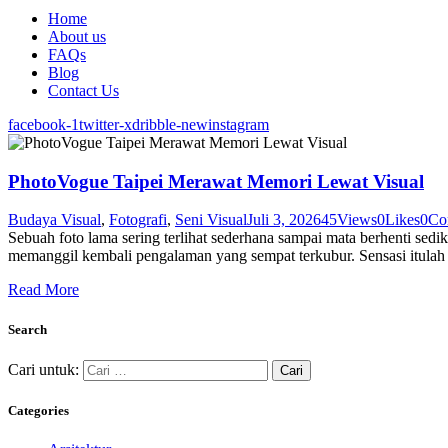
Home
About us
FAQs
Blog
Contact Us
facebook-1
twitter-x
dribble-new
instagram
PhotoVogue Taipei Merawat Memori Lewat Visual
Budaya Visual
,
Fotografi
,
Seni Visual
Juli 3, 2026
45
Views
0
Likes
0
Co
Sebuah foto lama sering terlihat sederhana sampai mata berhenti sedi
memanggil kembali pengalaman yang sempat terkubur. Sensasi itula
Read More
Search
Cari untuk:
Categories