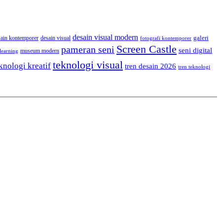
desain visual modern
galeri
sain kontemporer
desain visual
fotografi kontemporer
Screen Castle
pameran seni
seni digital
museum modern
learning
teknologi visual
knologi kreatif
tren desain 2026
tren teknologi