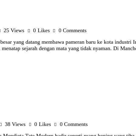
25
Views
0
Likes
0
Comments
esar yang datang membawa pameran baru ke kota industri Ingg
 menatap sejarah dengan mata yang tidak nyaman. Di Manchest
38
Views
0
Likes
0
Comments
na Mendieta Tate Modern hadir seperti ruang hening yang ti