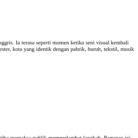
ris. Ia terasa seperti momen ketika seni visual kembali
er, kota yang identik dengan pabrik, buruh, tekstil, musik
ba-tiba memaksa publik memperlambat langkah. Pameran ini