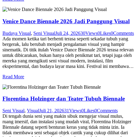
Venice Dance Biennale 2026 Jadi Panggung Visual
Budaya Visual
,
Seni Visual
Juli 24, 2026
30
Views
0
Likes
0
Comments
Ada momen ketika tari berhenti terasa seperti sekadar tubuh yang
bergerak, lalu berubah menjadi pengalaman visual yang hampir
sinematik. Di titik itulah Venice Dance Biennale 2026 terasa relevan
untuk dibicarakan, bukan hanya oleh penikmat tari, tetapi juga oleh
mereka yang mengikuti seni visual modern, instalasi, film
eksperimental, dan budaya layar masa kini. Festival ini membawa…
Read More
Florentina Holzinger dan Teater Tubuh Biennale
Seni Visual
,
Visual
Juli 21, 2026
31
Views
0
Likes
0
Comments
Di tengah dunia seni yang makin sibuk mengejar visual mulus,
ruang imersif, dan instalasi yang mudah viral, Florentina Holzinger
Biennale datang seperti benturan keras yang tidak minta izin. Ia
tidak membawa seni sebagai objek cantik yang cukup dilihat dari