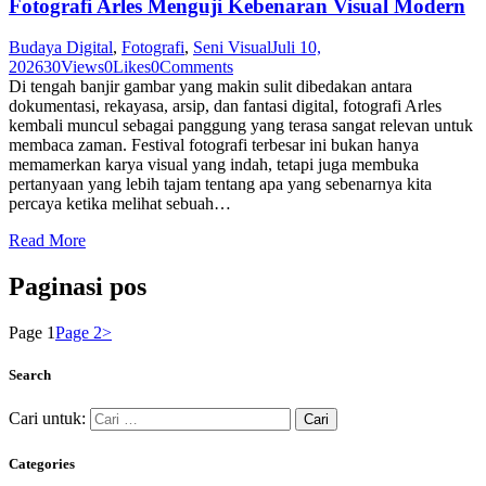
Fotografi Arles Menguji Kebenaran Visual Modern
Budaya Digital
,
Fotografi
,
Seni Visual
Juli 10,
2026
30
Views
0
Likes
0
Comments
Di tengah banjir gambar yang makin sulit dibedakan antara
dokumentasi, rekayasa, arsip, dan fantasi digital, fotografi Arles
kembali muncul sebagai panggung yang terasa sangat relevan untuk
membaca zaman. Festival fotografi terbesar ini bukan hanya
memamerkan karya visual yang indah, tetapi juga membuka
pertanyaan yang lebih tajam tentang apa yang sebenarnya kita
percaya ketika melihat sebuah…
Read More
Paginasi pos
Page
1
Page
2
>
Search
Cari untuk:
Categories