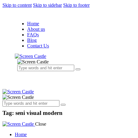
Skip to content
Skip to sidebar
Skip to footer
Home
About us
FAQs
Blog
Contact Us
Tag: seni visual modern
Close
Home