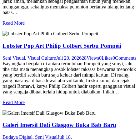
jarak aman, melainkan sebagai pengalaman tubuh yang menekan,
mengganggu, sekaligus memaksa penonton bertanya ulang tentang
batas…
Read More
Lobster Pop Art Philip Colbert Serbu Pompeii
Seni Visual
,
Visual Culture
Juli 20, 2026
28
Views
0
Likes
0
Comments
Bayangkan berjalan di antara reruntuhan Pompeii yang sunyi, lalu
tiba-tiba mata menangkap sosok lobster raksasa berwarna mencolok
yang berdiri seolah baru saja keluar dari mimpi kartun. Di ruang
yang biasanya dibaca lewat abu vulkanik, fresko kuno, dan jejak
tragedi Romawi, karya Philip Colbert hadir seperti gangguan visual
yang sengaja dibuat terlalu hidup untuk diabaikan. Inilah…
Read More
Galeri Imersif Dalí Glasgow Buka Bab Baru
Budaya Digital
,
Seni Visual
Juli 18,