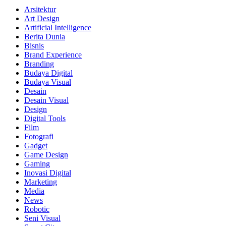
Arsitektur
Art Design
Artificial Intelligence
Berita Dunia
Bisnis
Brand Experience
Branding
Budaya Digital
Budaya Visual
Desain
Desain Visual
Design
Digital Tools
Film
Fotografi
Gadget
Game Design
Gaming
Inovasi Digital
Marketing
Media
News
Robotic
Seni Visual