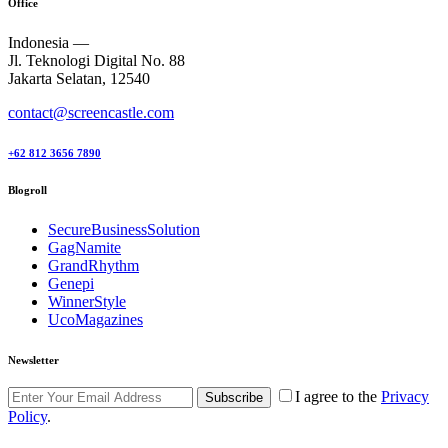
Office
Indonesia —
Jl. Teknologi Digital No. 88
Jakarta Selatan, 12540
contact@screencastle.com
+62 812 3656 7890
Blogroll
SecureBusinessSolution
GagNamite
GrandRhythm
Genepi
WinnerStyle
UcoMagazines
Newsletter
I agree to the
Privacy
Subscribe
Policy
.