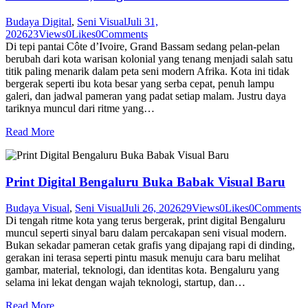
Budaya Digital
,
Seni Visual
Juli 31,
2026
23
Views
0
Likes
0
Comments
Di tepi pantai Côte d’Ivoire, Grand Bassam sedang pelan-pelan
berubah dari kota warisan kolonial yang tenang menjadi salah satu
titik paling menarik dalam peta seni modern Afrika. Kota ini tidak
bergerak seperti ibu kota besar yang serba cepat, penuh lampu
galeri, dan jadwal pameran yang padat setiap malam. Justru daya
tariknya muncul dari ritme yang…
Read More
Print Digital Bengaluru Buka Babak Visual Baru
Budaya Visual
,
Seni Visual
Juli 26, 2026
29
Views
0
Likes
0
Comments
Di tengah ritme kota yang terus bergerak, print digital Bengaluru
muncul seperti sinyal baru dalam percakapan seni visual modern.
Bukan sekadar pameran cetak grafis yang dipajang rapi di dinding,
gerakan ini terasa seperti pintu masuk menuju cara baru melihat
gambar, material, teknologi, dan identitas kota. Bengaluru yang
selama ini lekat dengan wajah teknologi, startup, dan…
Read More