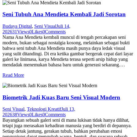
Seni Tubuh Ana Mendieta Kembali Jadi Sorotan
Budaya Digital
,
Seni Visual
Juli 14,
2026
31
Views
0
Likes
0
Comments
Nama Ana Mendieta kembali muncul di tengah percakapan seni
modern, bukan sebagai nostalgia kosong, melainkan sebagai bukti
bahwa seni tubuh Ana Mendieta masih punya daya ledak visual
yang sulit ditandingi. Di era ketika gambar bergerak cepat dari layar
galeri ke linimasa, karya Mendieta terasa seperti arsip hidup yang
mendadak menemukan bahasa baru untuk generasi sekarang.…
Read More
Biometrik Jadi Kuas Baru Seni Visual Modern
Seni Visual
,
Teknologi Kreatif
Juli 13,
2026
38
Views
0
Likes
0
Comments
Bayangkan sebuah galeri seni di mana lukisan tidak hanya dilihat,
tetapi juga merasakan kehadiran manusia yang berdiri di depannya.
Setiap detak jantung, gerakan tubuh, bahkan perubahan emosi
pengunjung dapat mengubah warna, bentuk, dan suasana sebuah