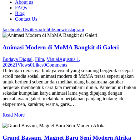
About us
FAQs
Blog
Contact Us
facebook-1
twitter-x
dribble-new
instagram
Animasi Modern di MoMA Bangkit di Galeri
Budaya Digital
,
Film
,
Visual
Agustus 1,
2026
21
Views
0
Likes
0
Comments
Di tengah derasnya budaya visual yang sekarang bergerak secepat
scroll media sosial, animasi modern di MoMA terasa seperti ajakan
untuk berhenti sebentar dan melihat ulang bagaimana gambar
bergerak membentuk cara kita memahami dunia. Pameran ini bukan
sekadar kumpulan karya animasi lama yang dipajang dengan
pencahayaan galeri, melainkan perjalanan panjang tentang ide,
eksperimen, karakter, warna, garis,…
Read More
Grand Bassam, Magnet Baru Seni Modern Afrika