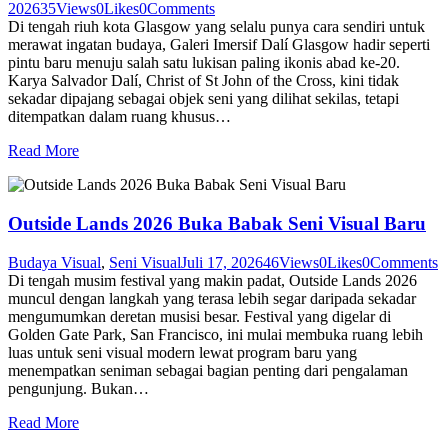
2026
35
Views
0
Likes
0
Comments
Di tengah riuh kota Glasgow yang selalu punya cara sendiri untuk
merawat ingatan budaya, Galeri Imersif Dalí Glasgow hadir seperti
pintu baru menuju salah satu lukisan paling ikonis abad ke-20.
Karya Salvador Dalí, Christ of St John of the Cross, kini tidak
sekadar dipajang sebagai objek seni yang dilihat sekilas, tetapi
ditempatkan dalam ruang khusus…
Read More
Outside Lands 2026 Buka Babak Seni Visual Baru
Budaya Visual
,
Seni Visual
Juli 17, 2026
46
Views
0
Likes
0
Comments
Di tengah musim festival yang makin padat, Outside Lands 2026
muncul dengan langkah yang terasa lebih segar daripada sekadar
mengumumkan deretan musisi besar. Festival yang digelar di
Golden Gate Park, San Francisco, ini mulai membuka ruang lebih
luas untuk seni visual modern lewat program baru yang
menempatkan seniman sebagai bagian penting dari pengalaman
pengunjung. Bukan…
Read More