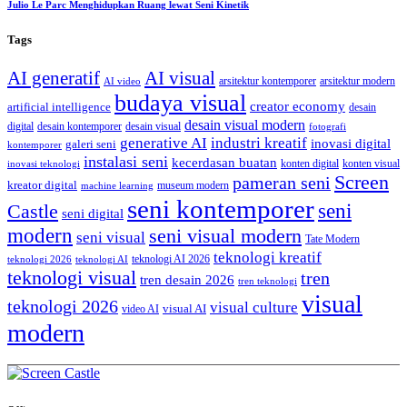
Julio Le Parc Menghidupkan Ruang lewat Seni Kinetik
Tags
AI generatif
AI visual
arsitektur kontemporer
arsitektur modern
AI video
budaya visual
creator economy
artificial intelligence
desain
desain visual modern
digital
desain kontemporer
desain visual
fotografi
generative AI
industri kreatif
inovasi digital
galeri seni
kontemporer
instalasi seni
kecerdasan buatan
konten digital
konten visual
inovasi teknologi
Screen
pameran seni
kreator digital
museum modern
machine learning
seni kontemporer
seni
Castle
seni digital
modern
seni visual modern
seni visual
Tate Modern
teknologi kreatif
teknologi AI 2026
teknologi 2026
teknologi AI
teknologi visual
tren
tren desain 2026
tren teknologi
visual
teknologi 2026
visual culture
visual AI
video AI
modern