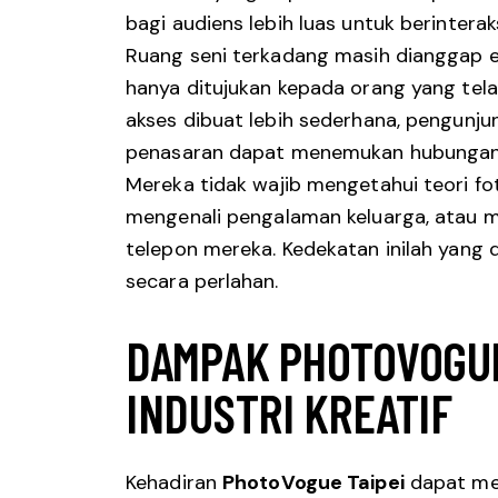
bagi audiens lebih luas untuk berintera
Ruang seni terkadang masih dianggap eks
hanya ditujukan kepada orang yang tela
akses dibuat lebih sederhana, pengunj
penasaran dapat menemukan hubungan 
Mereka tidak wajib mengetahui teori fo
mengenali pengalaman keluarga, atau m
telepon mereka. Kedekatan inilah yang 
secara perlahan.
DAMPAK PHOTOVOGUE 
INDUSTRI KREATIF
Kehadiran
PhotoVogue Taipei
dapat mem