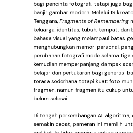
bagi pencinta fotografi, tetapi juga ba
banjir gambar modern. Melalui 19 kreato
Tenggara,
Fragments of Remembering
m
keluarga, identitas, tubuh, tempat, dan
bahasa visual yang melampaui batas ge
menghubungkan memori personal, peng
perubahan fotografi mode selama tiga 
kemudian memperpanjang dampak acar
belajar dan pertukaran bagi generasi ba
terasa sederhana tetapi kuat: foto mu
fragmen, namun fragmen itu cukup unt
belum selesai.
Di tengah perkembangan AI, algoritma, 
semakin cepat, pameran ini memilih u
melihat. Ia tidak meminta setiap gambar