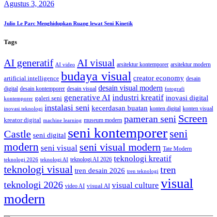
Agustus 3, 2026
Julio Le Parc Menghidupkan Ruang lewat Seni Kinetik
Tags
AI generatif
AI visual
arsitektur kontemporer
arsitektur modern
AI video
budaya visual
creator economy
artificial intelligence
desain
desain visual modern
digital
desain kontemporer
desain visual
fotografi
generative AI
industri kreatif
inovasi digital
galeri seni
kontemporer
instalasi seni
kecerdasan buatan
konten digital
konten visual
inovasi teknologi
Screen
pameran seni
kreator digital
museum modern
machine learning
seni kontemporer
seni
Castle
seni digital
modern
seni visual modern
seni visual
Tate Modern
teknologi kreatif
teknologi AI 2026
teknologi 2026
teknologi AI
teknologi visual
tren
tren desain 2026
tren teknologi
visual
teknologi 2026
visual culture
visual AI
video AI
modern