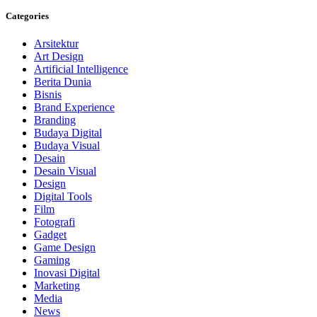
Categories
Arsitektur
Art Design
Artificial Intelligence
Berita Dunia
Bisnis
Brand Experience
Branding
Budaya Digital
Budaya Visual
Desain
Desain Visual
Design
Digital Tools
Film
Fotografi
Gadget
Game Design
Gaming
Inovasi Digital
Marketing
Media
News