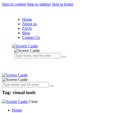
Skip to content
Skip to sidebar
Skip to footer
Home
About us
FAQs
Blog
Contact Us
Tag: visual tools
Close
Home