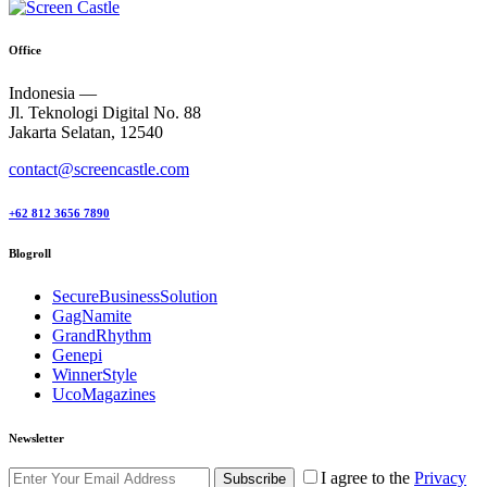
Office
Indonesia —
Jl. Teknologi Digital No. 88
Jakarta Selatan, 12540
contact@screencastle.com
+62 812 3656 7890
Blogroll
SecureBusinessSolution
GagNamite
GrandRhythm
Genepi
WinnerStyle
UcoMagazines
Newsletter
I agree to the
Privacy
Subscribe