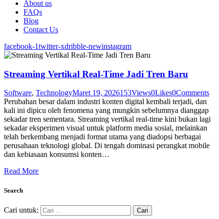
About us
FAQs
Blog
Contact Us
facebook-1
twitter-x
dribble-new
instagram
Streaming Vertikal Real-Time Jadi Tren Baru
Software
,
Technology
Maret 19, 2026
153
Views
0
Likes
0
Comments
Perubahan besar dalam industri konten digital kembali terjadi, dan
kali ini dipicu oleh fenomena yang mungkin sebelumnya dianggap
sekadar tren sementara. Streaming vertikal real-time kini bukan lagi
sekadar eksperimen visual untuk platform media sosial, melainkan
telah berkembang menjadi format utama yang diadopsi berbagai
perusahaan teknologi global. Di tengah dominasi perangkat mobile
dan kebiasaan konsumsi konten…
Read More
Search
Cari untuk: