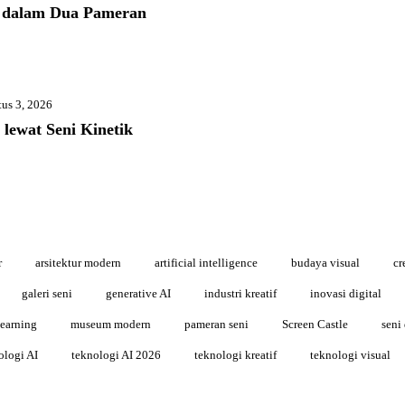
 dalam Dua Pameran
us 3, 2026
lewat Seni Kinetik
r
arsitektur modern
artificial intelligence
budaya visual
cr
galeri seni
generative AI
industri kreatif
inovasi digital
earning
museum modern
pameran seni
Screen Castle
seni 
ologi AI
teknologi AI 2026
teknologi kreatif
teknologi visual