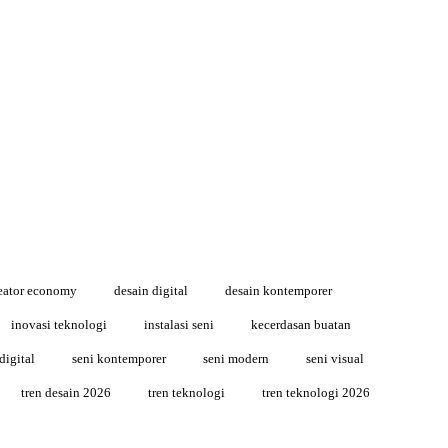
eator economy
desain digital
desain kontemporer
inovasi teknologi
instalasi seni
kecerdasan buatan
digital
seni kontemporer
seni modern
seni visual
tren desain 2026
tren teknologi
tren teknologi 2026