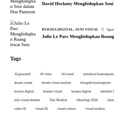
David Hockney Menghidupkan Seni
BUDAYA DIGITAL,
SENI VISUAL
Agust
Julio Le Parc Menghidupkan Ruang 
Tags
AI generatif
AI video
AI visual
arsitektur kontempore
desain visual
desain visual modern
fotografi kontemporer
konten digital
konten visual
kreator digital
machine l
seni visual modern
Tate Modern
teknologi 2026
tekn
video AI
visual AI
visual culture
visual modern