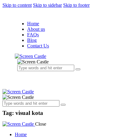
Skip to content
Skip to sidebar
Skip to footer
Home
About us
FAQs
Blog
Contact Us
Tag: visual kota
Close
Home