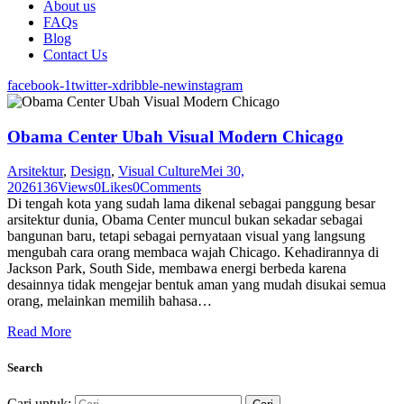
About us
FAQs
Blog
Contact Us
facebook-1
twitter-x
dribble-new
instagram
Obama Center Ubah Visual Modern Chicago
Arsitektur
,
Design
,
Visual Culture
Mei 30,
2026
136
Views
0
Likes
0
Comments
Di tengah kota yang sudah lama dikenal sebagai panggung besar
arsitektur dunia, Obama Center muncul bukan sekadar sebagai
bangunan baru, tetapi sebagai pernyataan visual yang langsung
mengubah cara orang membaca wajah Chicago. Kehadirannya di
Jackson Park, South Side, membawa energi berbeda karena
desainnya tidak mengejar bentuk aman yang mudah disukai semua
orang, melainkan memilih bahasa…
Read More
Search
Cari untuk: