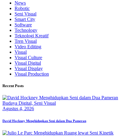
News
Robotic
Seni Visual
Smart City
Software
Technology
Teknologi Kreatif
Tren Visual
Video Editing
Visual
Visual Culture
Visual Digital
Visual Display
Visual Production
Recent Posts
Budaya Digital,
Seni Visual
Agustus 4, 2026
David Hockney Menghidupkan Seni dalam Dua Pameran