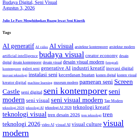
Budaya Digital,
Seni Visual
Agustus 3, 2026
Julio Le Parc Menghidupkan Ruang lewat Seni Kinetik
Tags
AI generatif
AI visual
arsitektur kontemporer
arsitektur modern
AI video
budaya visual
creator economy
artificial intelligence
desain
desain visual modern
digital
desain kontemporer
desain visual
fotografi
generative AI
industri kreatif
inovasi digital
galeri seni
kontemporer
instalasi seni
kecerdasan buatan
konten digital
konten visual
inovasi teknologi
Screen
pameran seni
kreator digital
museum modern
machine learning
seni kontemporer
seni
Castle
seni digital
modern
seni visual modern
seni visual
Tate Modern
teknologi kreatif
teknologi AI 2026
teknologi 2026
teknologi AI
teknologi visual
tren
tren desain 2026
tren teknologi
visual
teknologi 2026
visual culture
visual AI
video AI
modern