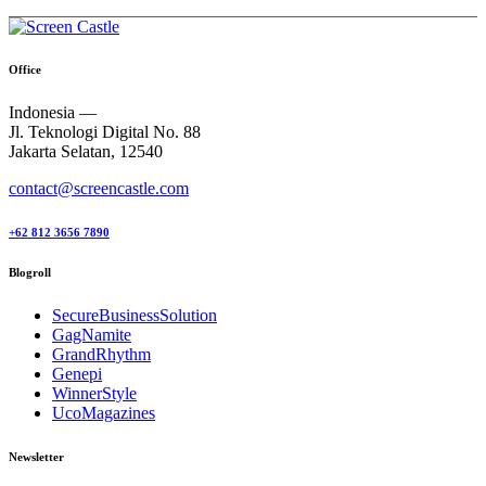
Office
Indonesia —
Jl. Teknologi Digital No. 88
Jakarta Selatan, 12540
contact@screencastle.com
+62 812 3656 7890
Blogroll
SecureBusinessSolution
GagNamite
GrandRhythm
Genepi
WinnerStyle
UcoMagazines
Newsletter