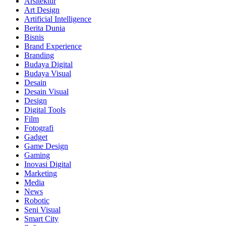
Arsitektur
Art Design
Artificial Intelligence
Berita Dunia
Bisnis
Brand Experience
Branding
Budaya Digital
Budaya Visual
Desain
Desain Visual
Design
Digital Tools
Film
Fotografi
Gadget
Game Design
Gaming
Inovasi Digital
Marketing
Media
News
Robotic
Seni Visual
Smart City