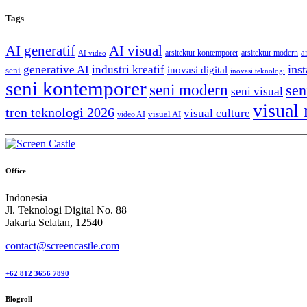
Tags
AI generatif
AI visual
a
arsitektur kontemporer
arsitektur modern
AI video
generative AI
inst
industri kreatif
inovasi digital
seni
inovasi teknologi
seni kontemporer
seni modern
sen
seni visual
visual
tren teknologi 2026
visual culture
visual AI
video AI
Office
Indonesia —
Jl. Teknologi Digital No. 88
Jakarta Selatan, 12540
contact@screencastle.com
+62 812 3656 7890
Blogroll