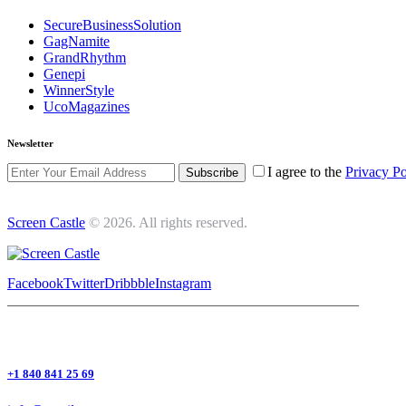
SecureBusinessSolution
GagNamite
GrandRhythm
Genepi
WinnerStyle
UcoMagazines
Newsletter
I agree to the
Privacy Po
Subscribe
Screen Castle
© 2026. All rights reserved.
Facebook
Twitter
Dribbble
Instagram
+1 840 841 25 69