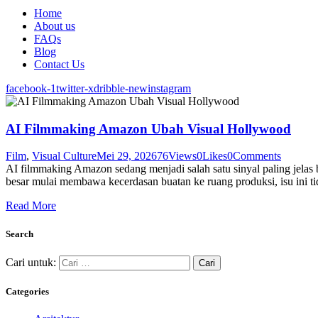
Home
About us
FAQs
Blog
Contact Us
facebook-1
twitter-x
dribble-new
instagram
AI Filmmaking Amazon Ubah Visual Hollywood
Film
,
Visual Culture
Mei 29, 2026
76
Views
0
Likes
0
Comments
AI filmmaking Amazon sedang menjadi salah satu sinyal paling jelas b
besar mulai membawa kecerdasan buatan ke ruang produksi, isu ini tida
Read More
Search
Cari untuk:
Categories