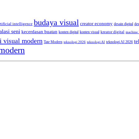
budaya visual
creator economy
rtificial intelligence
desain digital
de
alasi seni
kecerdasan buatan
kreator digital
konten digital
konten visual
machine 
i visual modern
te
Tate Modern
teknologi AI 2026
teknologi 2026
teknologi AI
 modern