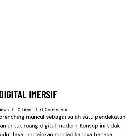
IGITAL IMERSIF
iews
0
Likes
0
Comments
n drenching muncul sebagai salah satu pendekatan
an untuk ruang digital modern. Konsep ini tidak
sudut layar, melainkan menjadikannya bahasa