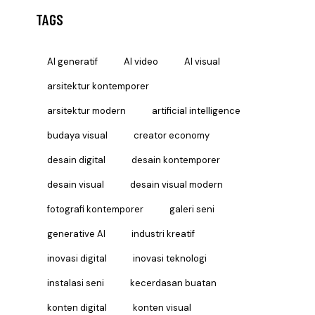
TAGS
AI generatif
AI video
AI visual
arsitektur kontemporer
arsitektur modern
artificial intelligence
budaya visual
creator economy
desain digital
desain kontemporer
desain visual
desain visual modern
fotografi kontemporer
galeri seni
generative AI
industri kreatif
inovasi digital
inovasi teknologi
instalasi seni
kecerdasan buatan
konten digital
konten visual