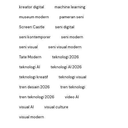
kreator digital
machine learning
museum modern
pameran seni
Screen Castle
seni digital
seni kontemporer
seni modern
seni visual
seni visual modern
Tate Modern
teknologi 2026
teknologi AI
teknologi AI 2026
teknologi kreatif
teknologi visual
tren desain 2026
tren teknologi
tren teknologi 2026
video AI
visual AI
visual culture
visual modern