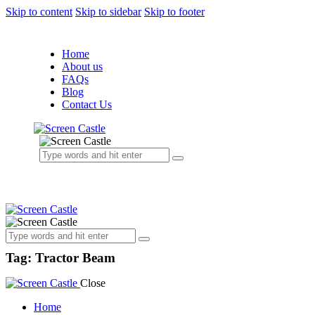
Skip to content
Skip to sidebar
Skip to footer
Home
About us
FAQs
Blog
Contact Us
Tag: Tractor Beam
Close
Home