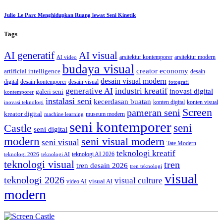
Julio Le Parc Menghidupkan Ruang lewat Seni Kinetik
Tags
AI generatif
AI visual
arsitektur kontemporer
arsitektur modern
AI video
budaya visual
creator economy
artificial intelligence
desain
desain visual modern
digital
desain kontemporer
desain visual
fotografi
generative AI
industri kreatif
inovasi digital
galeri seni
kontemporer
instalasi seni
kecerdasan buatan
konten digital
konten visual
inovasi teknologi
Screen
pameran seni
kreator digital
museum modern
machine learning
seni kontemporer
seni
Castle
seni digital
modern
seni visual modern
seni visual
Tate Modern
teknologi kreatif
teknologi AI 2026
teknologi 2026
teknologi AI
teknologi visual
tren
tren desain 2026
tren teknologi
visual
teknologi 2026
visual culture
visual AI
video AI
modern