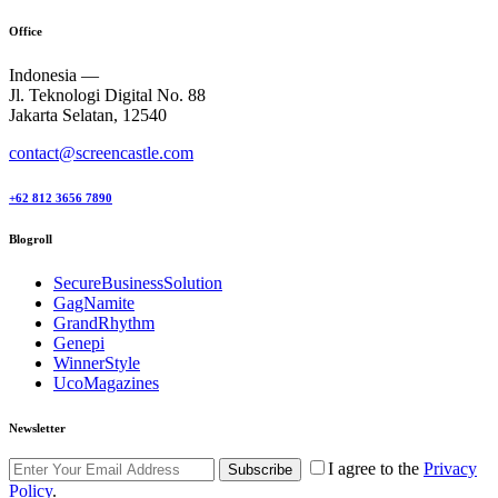
Office
Indonesia —
Jl. Teknologi Digital No. 88
Jakarta Selatan, 12540
contact@screencastle.com
+62 812 3656 7890
Blogroll
SecureBusinessSolution
GagNamite
GrandRhythm
Genepi
WinnerStyle
UcoMagazines
Newsletter
I agree to the
Privacy
Subscribe
Policy
.