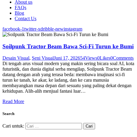
About us
FAQs
Blog
Contact Us
facebook-1
twitter-x
dribble-new
instagram
Soilpunk Tractor Beam Bawa Sci-Fi Turun ke Bumi
Desain Visual
,
Seni Visual
Juni 17, 2026
54
Views
0
Likes
0
Comments
Di tengah arus visual modern yang makin sering bicara soal AI, kota
futuristik, dan dunia digital serba mengilap, Soilpunk Tractor Beam
datang dengan arah yang terasa beda: membawa imajinasi sci-fi
turun ke tanah, ke akar, ke ladang, dan ke cara manusia
membayangkan masa depan dari sesuatu yang paling dekat dengan
kehidupan. Alih-alih menjual fantasi luar…
Read More
Search
Cari untuk: