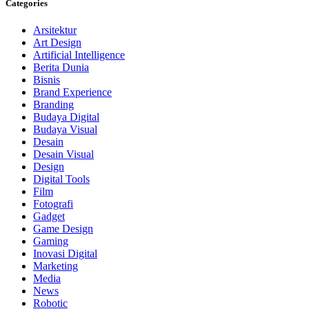
Categories
Arsitektur
Art Design
Artificial Intelligence
Berita Dunia
Bisnis
Brand Experience
Branding
Budaya Digital
Budaya Visual
Desain
Desain Visual
Design
Digital Tools
Film
Fotografi
Gadget
Game Design
Gaming
Inovasi Digital
Marketing
Media
News
Robotic