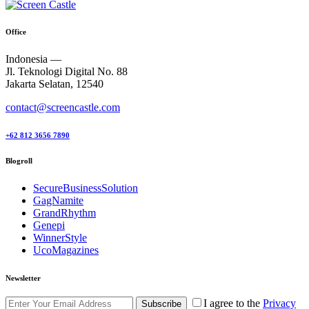
Office
Indonesia —
Jl. Teknologi Digital No. 88
Jakarta Selatan, 12540
contact@screencastle.com
+62 812 3656 7890
Blogroll
SecureBusinessSolution
GagNamite
GrandRhythm
Genepi
WinnerStyle
UcoMagazines
Newsletter
I agree to the
Privacy
Subscribe