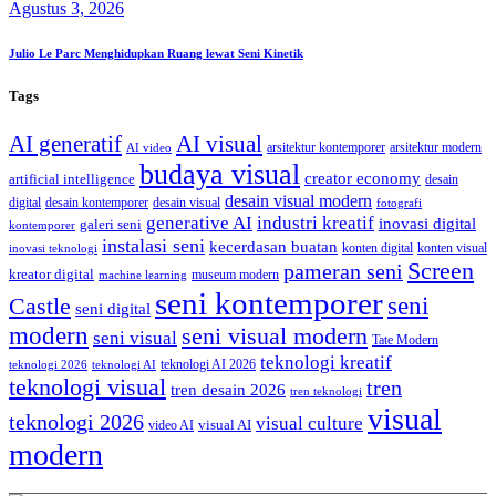
Agustus 3, 2026
Julio Le Parc Menghidupkan Ruang lewat Seni Kinetik
Tags
AI generatif
AI visual
arsitektur kontemporer
arsitektur modern
AI video
budaya visual
creator economy
artificial intelligence
desain
desain visual modern
digital
desain kontemporer
desain visual
fotografi
generative AI
industri kreatif
inovasi digital
galeri seni
kontemporer
instalasi seni
kecerdasan buatan
konten digital
konten visual
inovasi teknologi
Screen
pameran seni
kreator digital
museum modern
machine learning
seni kontemporer
seni
Castle
seni digital
modern
seni visual modern
seni visual
Tate Modern
teknologi kreatif
teknologi AI 2026
teknologi 2026
teknologi AI
teknologi visual
tren
tren desain 2026
tren teknologi
visual
teknologi 2026
visual culture
visual AI
video AI
modern