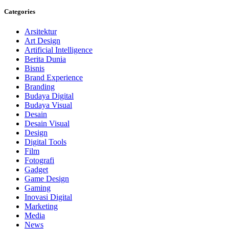
Categories
Arsitektur
Art Design
Artificial Intelligence
Berita Dunia
Bisnis
Brand Experience
Branding
Budaya Digital
Budaya Visual
Desain
Desain Visual
Design
Digital Tools
Film
Fotografi
Gadget
Game Design
Gaming
Inovasi Digital
Marketing
Media
News