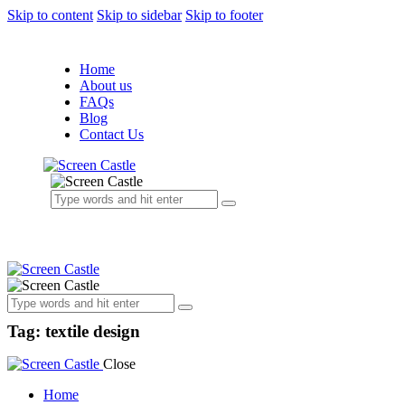
Skip to content
Skip to sidebar
Skip to footer
Home
About us
FAQs
Blog
Contact Us
Tag: textile design
Close
Home