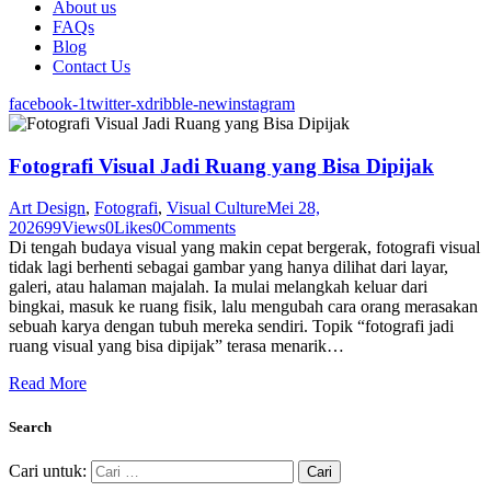
About us
FAQs
Blog
Contact Us
facebook-1
twitter-x
dribble-new
instagram
Fotografi Visual Jadi Ruang yang Bisa Dipijak
Art Design
,
Fotografi
,
Visual Culture
Mei 28,
2026
99
Views
0
Likes
0
Comments
Di tengah budaya visual yang makin cepat bergerak, fotografi visual
tidak lagi berhenti sebagai gambar yang hanya dilihat dari layar,
galeri, atau halaman majalah. Ia mulai melangkah keluar dari
bingkai, masuk ke ruang fisik, lalu mengubah cara orang merasakan
sebuah karya dengan tubuh mereka sendiri. Topik “fotografi jadi
ruang visual yang bisa dipijak” terasa menarik…
Read More
Search
Cari untuk: