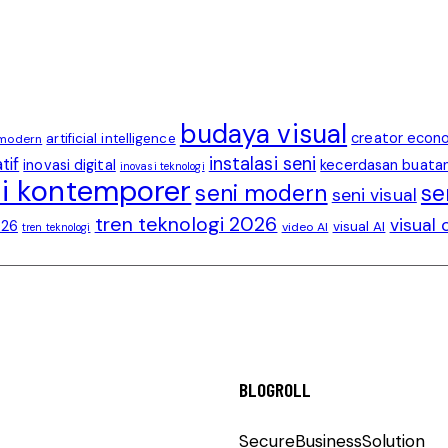
budaya visual
creator econ
artificial intelligence
 modern
instalasi seni
tif
inovasi digital
kecerdasan buata
inovasi teknologi
i kontemporer
seni modern
se
seni visual
tren teknologi 2026
visual 
026
visual AI
video AI
tren teknologi
BLOGROLL
SecureBusinessSolution