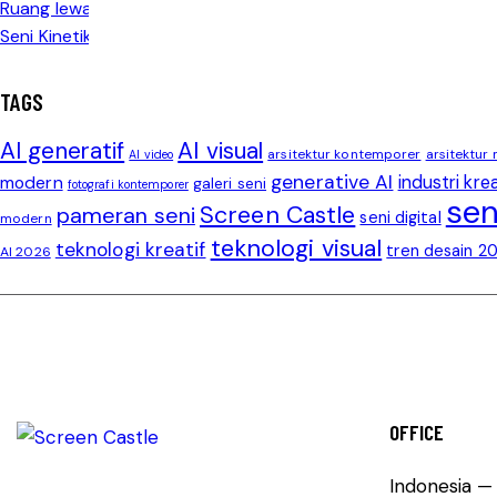
TAGS
AI generatif
AI visual
arsitektur kontemporer
arsitektur
AI video
generative AI
modern
industri krea
galeri seni
fotografi kontemporer
sen
Screen Castle
pameran seni
seni digital
modern
teknologi visual
teknologi kreatif
tren desain 2
AI 2026
OFFICE
Indonesia —