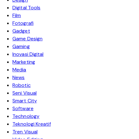
Digital Tools
Film
Fotografi
Gadget
Game Design
Gaming
Inovasi Digital
Marketing
Media
News
Robotic
Seni Visual
Smart City
Software
Technology
Teknologi Kreatif
Tren Visual