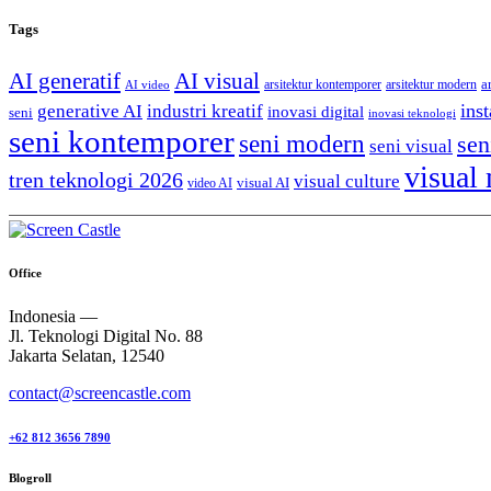
Tags
AI generatif
AI visual
a
arsitektur kontemporer
arsitektur modern
AI video
generative AI
inst
industri kreatif
inovasi digital
seni
inovasi teknologi
seni kontemporer
seni modern
sen
seni visual
visual
tren teknologi 2026
visual culture
visual AI
video AI
Office
Indonesia —
Jl. Teknologi Digital No. 88
Jakarta Selatan, 12540
contact@screencastle.com
+62 812 3656 7890
Blogroll