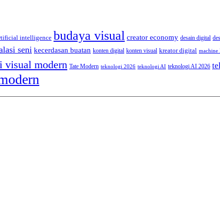
budaya visual
creator economy
rtificial intelligence
desain digital
de
alasi seni
kecerdasan buatan
kreator digital
konten digital
konten visual
machine 
i visual modern
te
Tate Modern
teknologi AI 2026
teknologi 2026
teknologi AI
 modern