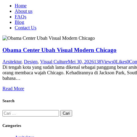
Home
About us
FAQs
Blog
Contact Us
facebook-
twitter-
dribble-
instagram
1
x
new
Obama Center Ubah Visual Modern Chicago
Arsitektur
,
Design
,
Visual Culture
Mei 30, 2026
138
Views
0
Likes
0
Com
Di tengah kota yang sudah lama dikenal sebagai panggung besar arsi
orang membaca wajah Chicago. Kehadirannya di Jackson Park, South
bahasa…
Read More
Search
Cari
untuk:
Categories