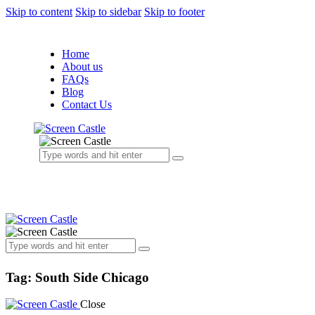
Skip to content
Skip to sidebar
Skip to footer
Home
About us
FAQs
Blog
Contact Us
Tag: South Side Chicago
Close