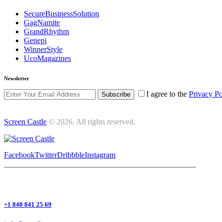
SecureBusinessSolution
GagNamite
GrandRhythm
Genepi
WinnerStyle
UcoMagazines
Newsletter
I agree to the
Privacy Po
Subscribe
Screen Castle
© 2026. All rights reserved.
Facebook
Twitter
Dribbble
Instagram
+1 840 841 25 69