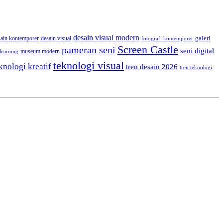
desain visual modern
galeri
sain kontemporer
desain visual
fotografi kontemporer
Screen Castle
pameran seni
seni digital
museum modern
learning
teknologi visual
knologi kreatif
tren desain 2026
tren teknologi