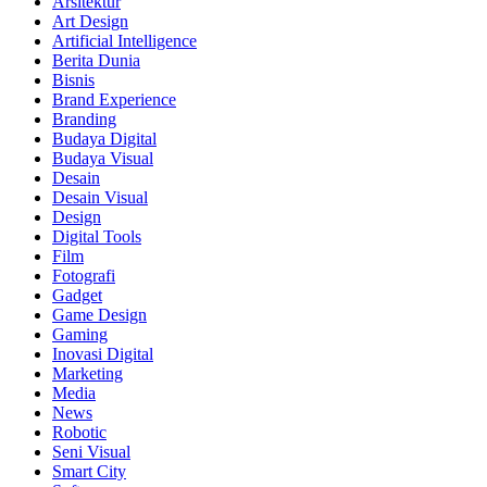
Arsitektur
Art Design
Artificial Intelligence
Berita Dunia
Bisnis
Brand Experience
Branding
Budaya Digital
Budaya Visual
Desain
Desain Visual
Design
Digital Tools
Film
Fotografi
Gadget
Game Design
Gaming
Inovasi Digital
Marketing
Media
News
Robotic
Seni Visual
Smart City