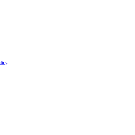
licy
.