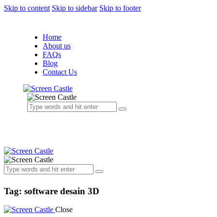
Skip to content
Skip to sidebar
Skip to footer
Home
About us
FAQs
Blog
Contact Us
Tag: software desain 3D
Close