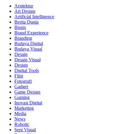
Arsitektur
Art Design
Artificial Intelligence
Berita Dunia
Bisnis
Brand Experience
Branding
Budaya Digital
Budaya Visual
Desain
Desain Visual
Design
Digital Tools
Film
Fotografi
Gadget
Game Design
Gaming
Inovasi Digital
Marketing
Media
News
Robotic
Seni Visual