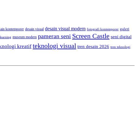
desain visual modern
galeri
sain kontemporer
desain visual
fotografi kontemporer
Screen Castle
pameran seni
seni digital
museum modern
learning
teknologi visual
knologi kreatif
tren desain 2026
tren teknologi