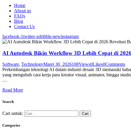
Home
About us
FAQs
Blog
Contact Us
facebook-1
twitter-x
dribble-new
instagram
AI Autodesk Bikin Workflow 3D Lebih Cepat di 202
Software
,
Technology
Maret 30, 2026
108
Views
0
Likes
0
Comments
Perkembangan teknologi AI dalam industri desain 3D memasuki babak
yang mengubah cara kerja para kreator visual, animator, hingga stud
…
Read More
Search
Cari untuk:
Categories