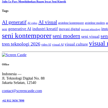
Julio Le Parc Menghidupkan Ruang lewat Seni Kinetik
Tags
AI generatif
AI visual
a
arsitektur kontemporer
arsitektur modern
AI video
generative AI
inst
industri kreatif
inovasi digital
seni
inovasi teknologi
seni kontemporer
seni modern
sen
seni visual
visual
tren teknologi 2026
visual culture
visual AI
video AI
Office
Indonesia —
Jl. Teknologi Digital No. 88
Jakarta Selatan, 12540
contact@screencastle.com
+62 812 3656 7890