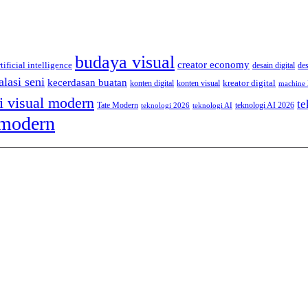
budaya visual
creator economy
rtificial intelligence
desain digital
de
alasi seni
kecerdasan buatan
kreator digital
konten digital
konten visual
machine 
i visual modern
te
Tate Modern
teknologi AI 2026
teknologi 2026
teknologi AI
 modern