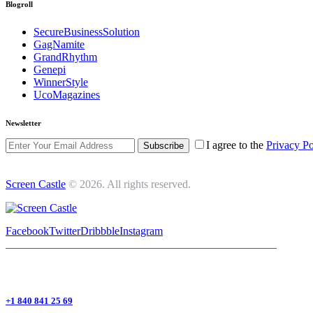
Blogroll
SecureBusinessSolution
GagNamite
GrandRhythm
Genepi
WinnerStyle
UcoMagazines
Newsletter
I agree to the
Privacy Po
Subscribe
Screen Castle
© 2026. All rights reserved.
Facebook
Twitter
Dribbble
Instagram
+1 840 841 25 69