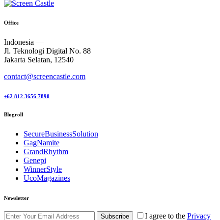
Office
Indonesia —
Jl. Teknologi Digital No. 88
Jakarta Selatan, 12540
contact@screencastle.com
+62 812 3656 7890
Blogroll
SecureBusinessSolution
GagNamite
GrandRhythm
Genepi
WinnerStyle
UcoMagazines
Newsletter
I agree to the
Privacy
Subscribe