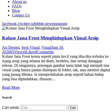
About us
FAQs
Blog
Contact Us
facebook-1
twitter-x
dribble-new
instagram
Kolase Jana Frost Menghidupkan Visual Arsip
Art Design
,
Seni Visual
,
Visual
Juni 10,
2026
85
Views
0
Likes
0
Comments
Kolase Jana Frost terasa seperti pintu kecil yang tiba-tiba terbuka ke
ruang arsip yang selama ini diam, berdebu, dan sering dianggap
selesai. Di tangannya, potongan gambar lama tidak lagi menjadi sisa
visual yang hanya pantas disimpan di folder, rak, atau memori digital
yang jarang dibuka. Ia memperlakukan arsip seperti bahan hidup
yang bisa dipindahkan, disusun…
Read More
Search
Cari untuk: