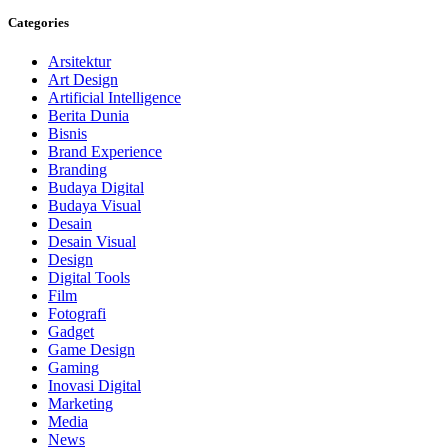
Categories
Arsitektur
Art Design
Artificial Intelligence
Berita Dunia
Bisnis
Brand Experience
Branding
Budaya Digital
Budaya Visual
Desain
Desain Visual
Design
Digital Tools
Film
Fotografi
Gadget
Game Design
Gaming
Inovasi Digital
Marketing
Media
News