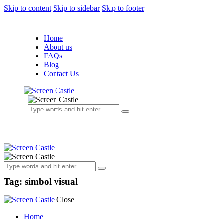
Skip to content
Skip to sidebar
Skip to footer
Home
About us
FAQs
Blog
Contact Us
Tag: simbol visual
Close
Home