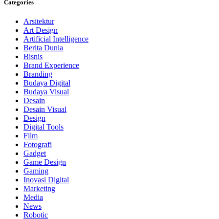
Categories
Arsitektur
Art Design
Artificial Intelligence
Berita Dunia
Bisnis
Brand Experience
Branding
Budaya Digital
Budaya Visual
Desain
Desain Visual
Design
Digital Tools
Film
Fotografi
Gadget
Game Design
Gaming
Inovasi Digital
Marketing
Media
News
Robotic