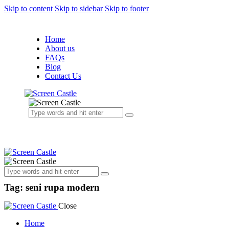
Skip to content
Skip to sidebar
Skip to footer
Home
About us
FAQs
Blog
Contact Us
Tag: seni rupa modern
Close
Home