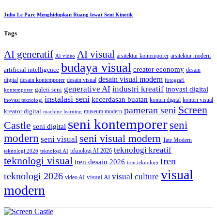
Julio Le Parc Menghidupkan Ruang lewat Seni Kinetik
Tags
AI generatif
AI visual
arsitektur kontemporer
arsitektur modern
AI video
budaya visual
creator economy
artificial intelligence
desain
desain visual modern
digital
desain kontemporer
desain visual
fotografi
generative AI
industri kreatif
inovasi digital
galeri seni
kontemporer
instalasi seni
kecerdasan buatan
konten digital
konten visual
inovasi teknologi
Screen
pameran seni
kreator digital
museum modern
machine learning
seni kontemporer
seni
Castle
seni digital
modern
seni visual modern
seni visual
Tate Modern
teknologi kreatif
teknologi AI 2026
teknologi 2026
teknologi AI
teknologi visual
tren
tren desain 2026
tren teknologi
visual
teknologi 2026
visual culture
visual AI
video AI
modern