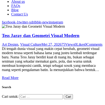
About us
FAQs
Blog
Contact Us
facebook-1
twitter-x
dribble-new
instagram
Tess Jaray dan Geometri Visual Modern
Art Design
,
Visual Culture
Mei 27, 2026
75
Views
0
Likes
0
Comments
Di tengah dunia visual yang makin cepat berubah, geometri visual
modern terasa seperti bahasa lama yang justru kembali terdengar
baru. Nama Tess Jaray berdiri kuat di ruang itu, bukan sebagai
seniman yang sekadar memakai garis, pola, dan warna untuk
membuat komposisi cantik, tetapi sebagai sosok yang membaca
ruang seperti pengalaman batin. Ia menunjukkan bahwa bentuk…
Read More
Search
Cari untuk: