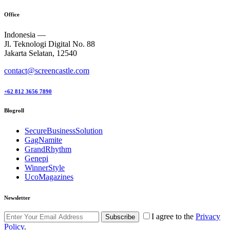
Office
Indonesia —
Jl. Teknologi Digital No. 88
Jakarta Selatan, 12540
contact@screencastle.com
+62 812 3656 7890
Blogroll
SecureBusinessSolution
GagNamite
GrandRhythm
Genepi
WinnerStyle
UcoMagazines
Newsletter
I agree to the
Privacy
Subscribe
Policy
.