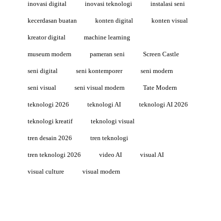
inovasi digital
inovasi teknologi
instalasi seni
kecerdasan buatan
konten digital
konten visual
kreator digital
machine learning
museum modern
pameran seni
Screen Castle
seni digital
seni kontemporer
seni modern
seni visual
seni visual modern
Tate Modern
teknologi 2026
teknologi AI
teknologi AI 2026
teknologi kreatif
teknologi visual
tren desain 2026
tren teknologi
tren teknologi 2026
video AI
visual AI
visual culture
visual modern