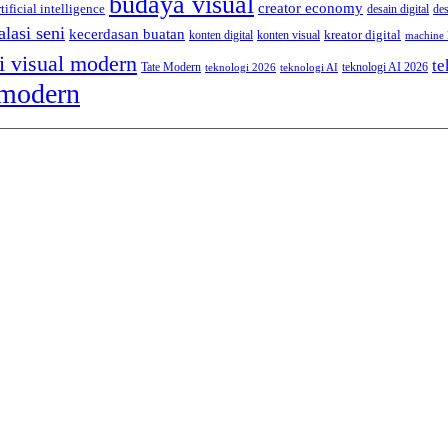
budaya visual
creator economy
rtificial intelligence
desain digital
de
alasi seni
kecerdasan buatan
kreator digital
konten digital
konten visual
machine 
i visual modern
te
Tate Modern
teknologi AI 2026
teknologi 2026
teknologi AI
 modern