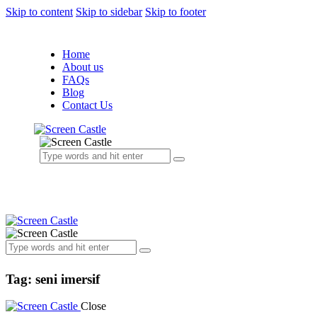
Skip to content
Skip to sidebar
Skip to footer
Home
About us
FAQs
Blog
Contact Us
Tag: seni imersif
Close