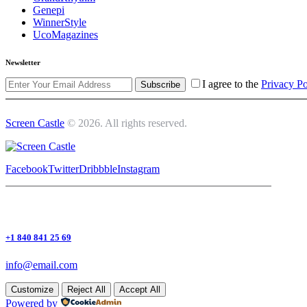
Genepi
WinnerStyle
UcoMagazines
Newsletter
I agree to the
Privacy Po
Subscribe
Screen Castle
© 2026. All rights reserved.
Facebook
Twitter
Dribbble
Instagram
+1 840 841 25 69
info@email.com
Customize
Reject All
Accept All
Powered by