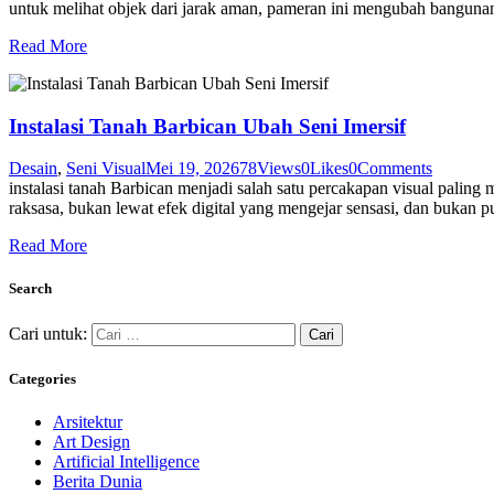
untuk melihat objek dari jarak aman, pameran ini mengubah bangun
Read More
Instalasi Tanah Barbican Ubah Seni Imersif
Desain
,
Seni Visual
Mei 19, 2026
78
Views
0
Likes
0
Comments
instalasi tanah Barbican menjadi salah satu percakapan visual palin
raksasa, bukan lewat efek digital yang mengejar sensasi, dan bukan 
Read More
Search
Cari untuk:
Categories
Arsitektur
Art Design
Artificial Intelligence
Berita Dunia