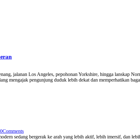
eran
nang, jalanan Los Angeles, pepohonan Yorkshire, hingga lanskap Norma
sedang mengajak pengunjung duduk lebih dekat dan memperhatikan ba
0
Comments
i modern sedang bergerak ke arah yang lebih aktif, lebih imersif, dan 