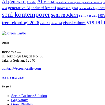
AI generatif
AI visual
a
arsitektur kontemporer
arsitektur modern
AI video
generative AI
inst
industri kreatif
inovasi digital
seni
inovasi teknologi
seni kontemporer
seni modern
sen
seni visual
visual
tren teknologi 2026
visual culture
visual AI
video AI
Office
Indonesia —
Jl. Teknologi Digital No. 88
Jakarta Selatan, 12540
contact@screencastle.com
+62 812 3656 7890
Blogroll
SecureBusinessSolution
GagNamite
GrandRhythm