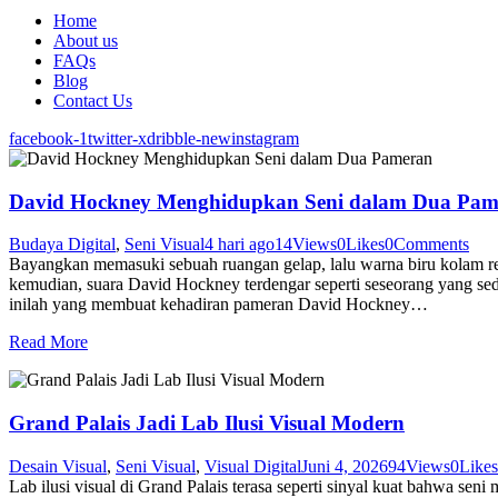
Home
About us
FAQs
Blog
Contact Us
facebook-1
twitter-x
dribble-new
instagram
David Hockney Menghidupkan Seni dalam Dua Pam
Budaya Digital
,
Seni Visual
4 hari ago
14
Views
0
Likes
0
Comments
Bayangkan memasuki sebuah ruangan gelap, lalu warna biru kolam re
kemudian, suara David Hockney terdengar seperti seseorang yang 
inilah yang membuat kehadiran pameran David Hockney…
Read More
Grand Palais Jadi Lab Ilusi Visual Modern
Desain Visual
,
Seni Visual
,
Visual Digital
Juni 4, 2026
94
Views
0
Likes
Lab ilusi visual di Grand Palais terasa seperti sinyal kuat bahwa sen