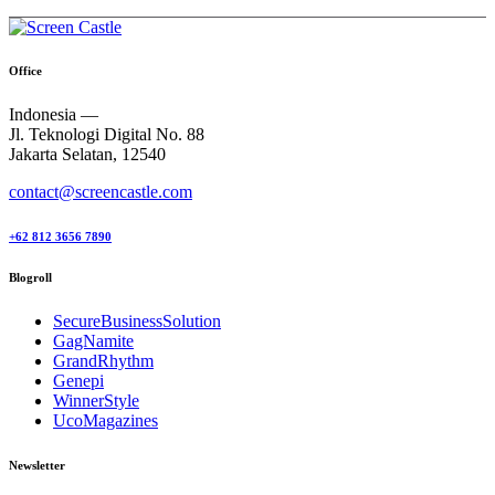
Office
Indonesia —
Jl. Teknologi Digital No. 88
Jakarta Selatan, 12540
contact@screencastle.com
+62 812 3656 7890
Blogroll
SecureBusinessSolution
GagNamite
GrandRhythm
Genepi
WinnerStyle
UcoMagazines
Newsletter