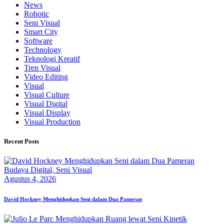
News
Robotic
Seni Visual
Smart City
Software
Technology
Teknologi Kreatif
Tren Visual
Video Editing
Visual
Visual Culture
Visual Digital
Visual Display
Visual Production
Recent Posts
Budaya Digital,
Seni Visual
Agustus 4, 2026
David Hockney Menghidupkan Seni dalam Dua Pameran