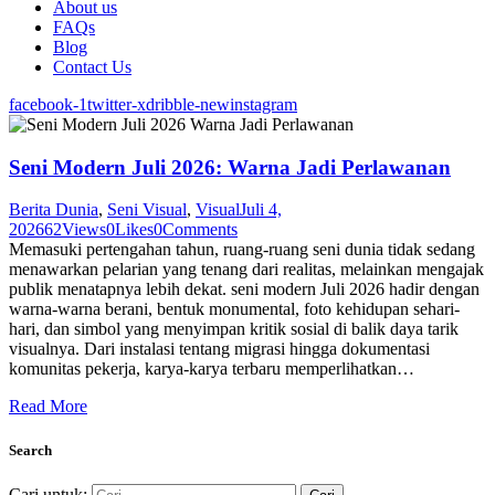
About us
FAQs
Blog
Contact Us
facebook-1
twitter-x
dribble-new
instagram
Seni Modern Juli 2026: Warna Jadi Perlawanan
Berita Dunia
,
Seni Visual
,
Visual
Juli 4,
2026
62
Views
0
Likes
0
Comments
Memasuki pertengahan tahun, ruang-ruang seni dunia tidak sedang
menawarkan pelarian yang tenang dari realitas, melainkan mengajak
publik menatapnya lebih dekat. seni modern Juli 2026 hadir dengan
warna-warna berani, bentuk monumental, foto kehidupan sehari-
hari, dan simbol yang menyimpan kritik sosial di balik daya tarik
visualnya. Dari instalasi tentang migrasi hingga dokumentasi
komunitas pekerja, karya-karya terbaru memperlihatkan…
Read More
Search
Cari untuk: