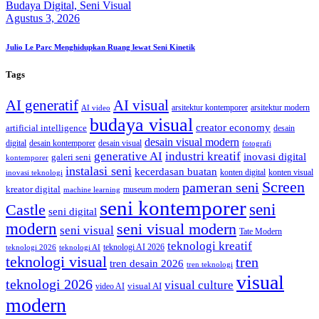
Budaya Digital,
Seni Visual
Agustus 3, 2026
Julio Le Parc Menghidupkan Ruang lewat Seni Kinetik
Tags
AI generatif
AI visual
arsitektur kontemporer
arsitektur modern
AI video
budaya visual
creator economy
artificial intelligence
desain
desain visual modern
digital
desain kontemporer
desain visual
fotografi
generative AI
industri kreatif
inovasi digital
galeri seni
kontemporer
instalasi seni
kecerdasan buatan
konten digital
konten visual
inovasi teknologi
Screen
pameran seni
kreator digital
museum modern
machine learning
seni kontemporer
seni
Castle
seni digital
modern
seni visual modern
seni visual
Tate Modern
teknologi kreatif
teknologi AI 2026
teknologi 2026
teknologi AI
teknologi visual
tren
tren desain 2026
tren teknologi
visual
teknologi 2026
visual culture
visual AI
video AI
modern