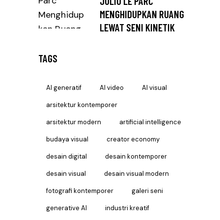
JULIO LE PARC
MENGHIDUPKAN RUANG
LEWAT SENI KINETIK
TAGS
AI generatif
AI video
AI visual
arsitektur kontemporer
arsitektur modern
artificial intelligence
budaya visual
creator economy
desain digital
desain kontemporer
desain visual
desain visual modern
fotografi kontemporer
galeri seni
generative AI
industri kreatif