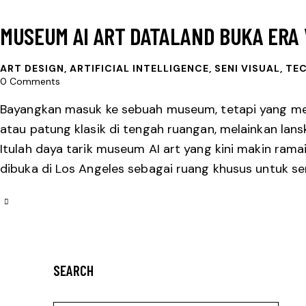
MUSEUM AI ART DATALAND BUKA ERA 
ART DESIGN
,
ARTIFICIAL INTELLIGENCE
,
SENI VISUAL
,
TE
0
Comments
Bayangkan masuk ke sebuah museum, tetapi yang men
atau patung klasik di tengah ruangan, melainkan lans
Itulah daya tarik museum AI art yang kini makin rama
dibuka di Los Angeles sebagai ruang khusus untuk se
SEARCH