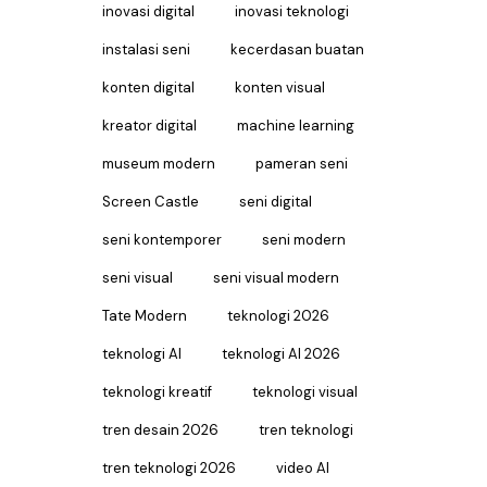
inovasi digital
inovasi teknologi
instalasi seni
kecerdasan buatan
konten digital
konten visual
kreator digital
machine learning
museum modern
pameran seni
Screen Castle
seni digital
seni kontemporer
seni modern
seni visual
seni visual modern
Tate Modern
teknologi 2026
teknologi AI
teknologi AI 2026
teknologi kreatif
teknologi visual
tren desain 2026
tren teknologi
tren teknologi 2026
video AI