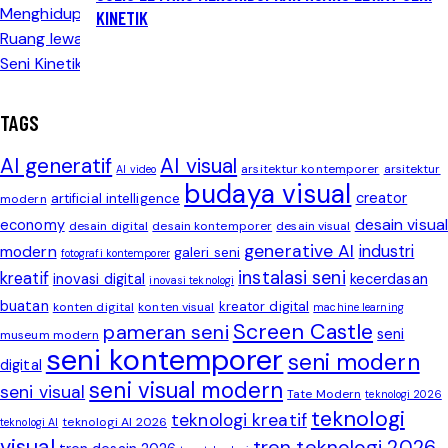
KINETIK
TAGS
AI generatif
AI visual
arsitektur kontemporer
arsitektur
AI video
budaya visual
creator
artificial intelligence
modern
desain visual
economy
desain digital
desain kontemporer
desain visual
generative AI
modern
industri
galeri seni
fotografi kontemporer
instalasi seni
kreatif
inovasi digital
kecerdasan
inovasi teknologi
buatan
kreator digital
konten digital
konten visual
machine learning
Screen Castle
pameran seni
seni
museum modern
seni kontemporer
seni modern
digital
seni visual modern
seni visual
Tate Modern
teknologi 2026
teknologi
teknologi kreatif
teknologi AI 2026
teknologi AI
visual
tren teknologi 2026