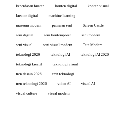
kecerdasan buatan
konten digital
konten visual
kreator digital
machine learning
museum modern
pameran seni
Screen Castle
seni digital
seni kontemporer
seni modern
seni visual
seni visual modern
Tate Modern
teknologi 2026
teknologi AI
teknologi AI 2026
teknologi kreatif
teknologi visual
tren desain 2026
tren teknologi
tren teknologi 2026
video AI
visual AI
visual culture
visual modern