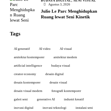
BUDAYA DIGITAL,
SENI VISUAL
Agustus 3, 2026
Julio Le Parc Menghidupkan
Ruang lewat Seni Kinetik
Tags
AI generatif
AI video
AI visual
arsitektur kontemporer
arsitektur modern
artificial intelligence
budaya visual
creator economy
desain digital
desain kontemporer
desain visual
desain visual modern
fotografi kontemporer
galeri seni
generative AI
industri kreatif
inovasi digital
inovasi teknologi
instalasi seni