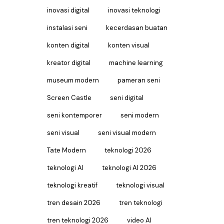
inovasi digital
inovasi teknologi
instalasi seni
kecerdasan buatan
konten digital
konten visual
kreator digital
machine learning
museum modern
pameran seni
Screen Castle
seni digital
seni kontemporer
seni modern
seni visual
seni visual modern
Tate Modern
teknologi 2026
teknologi AI
teknologi AI 2026
teknologi kreatif
teknologi visual
tren desain 2026
tren teknologi
tren teknologi 2026
video AI