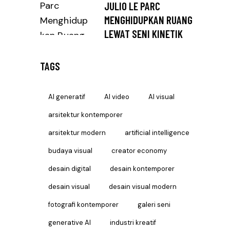
JULIO LE PARC
MENGHIDUPKAN RUANG
LEWAT SENI KINETIK
TAGS
AI generatif
AI video
AI visual
arsitektur kontemporer
arsitektur modern
artificial intelligence
budaya visual
creator economy
desain digital
desain kontemporer
desain visual
desain visual modern
fotografi kontemporer
galeri seni
generative AI
industri kreatif