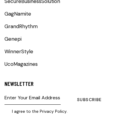
SecureBusinessSolution
GagNamite
GrandRhythm
Genepi
WinnerStyle
UcoMagazines
NEWSLETTER
SUBSCRIBE
I agree to the
Privacy Policy
.