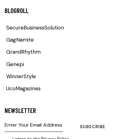
BLOGROLL
SecureBusinessSolution
GagNamite
GrandRhythm
Genepi
WinnerStyle
UcoMagazines
NEWSLETTER
SUBSCRIBE
I agree to the
Privacy Policy
.