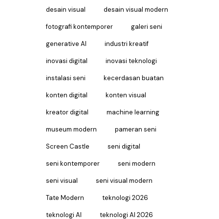
desain visual
desain visual modern
fotografi kontemporer
galeri seni
generative AI
industri kreatif
inovasi digital
inovasi teknologi
instalasi seni
kecerdasan buatan
konten digital
konten visual
kreator digital
machine learning
museum modern
pameran seni
Screen Castle
seni digital
seni kontemporer
seni modern
seni visual
seni visual modern
Tate Modern
teknologi 2026
teknologi AI
teknologi AI 2026