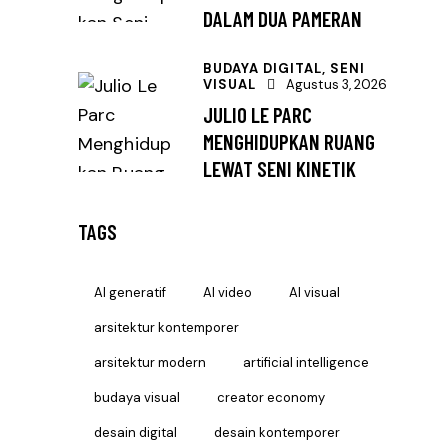
DALAM DUA PAMERAN
BUDAYA DIGITAL,
SENI
VISUAL
Agustus 3, 2026
JULIO LE PARC
MENGHIDUPKAN RUANG
LEWAT SENI KINETIK
TAGS
AI generatif
AI video
AI visual
arsitektur kontemporer
arsitektur modern
artificial intelligence
budaya visual
creator economy
desain digital
desain kontemporer