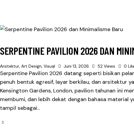
SERPENTINE PAVILION 2026 DAN MIN
Arsitektur
,
Art Design
,
Visual
Juni 13, 2026
52
Views
0
Lik
Serpentine Pavilion 2026 datang seperti bisikan pelan
penuh bentuk agresif, layar berkilau, dan arsitektur y
Kensington Gardens, London, pavilion tahunan ini memi
membumi, dan lebih dekat dengan bahasa material y
tampil sebagai…