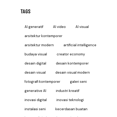
TAGS
AI generatif
AI video
AI visual
arsitektur kontemporer
arsitektur modern
artificial intelligence
budaya visual
creator economy
desain digital
desain kontemporer
desain visual
desain visual modern
fotografi kontemporer
galeri seni
generative AI
industri kreatif
inovasi digital
inovasi teknologi
instalasi seni
kecerdasan buatan