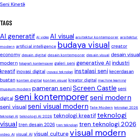
TAGS
AI generatif
AI visual
arsitektur kontemporer
arsitektur
AI video
budaya visual
creator
artificial intelligence
modern
desain visual
economy
desain digital
desain kontemporer
desain visual
generative AI
modern
industri
galeri seni
fotografi kontemporer
instalasi seni
kreatif
inovasi digital
kecerdasan
inovasi teknologi
buatan
kreator digital
konten digital
konten visual
machine learning
Screen Castle
pameran seni
seni
museum modern
seni kontemporer
seni modern
digital
seni visual modern
seni visual
Tate Modern
teknologi 2026
teknologi
teknologi kreatif
teknologi AI 2026
teknologi AI
visual
tren teknologi 2026
tren desain 2026
tren teknologi
visual modern
visual culture
visual AI
video AI