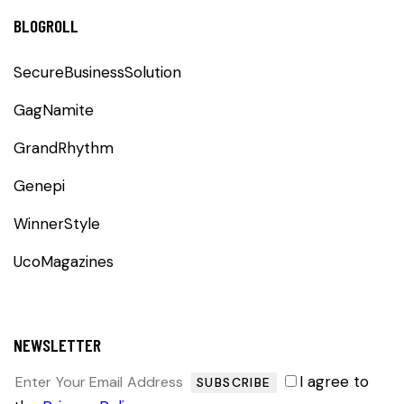
BLOGROLL
SecureBusinessSolution
GagNamite
GrandRhythm
Genepi
WinnerStyle
UcoMagazines
NEWSLETTER
I agree to
SUBSCRIBE