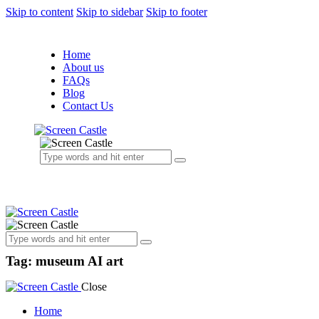
Skip to content
Skip to sidebar
Skip to footer
Home
About us
FAQs
Blog
Contact Us
Tag: museum AI art
Close
Home