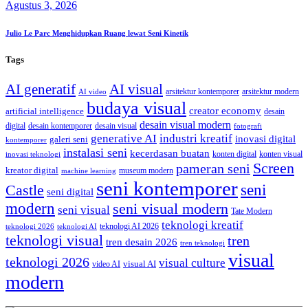
Agustus 3, 2026
Julio Le Parc Menghidupkan Ruang lewat Seni Kinetik
Tags
AI generatif
AI visual
arsitektur kontemporer
arsitektur modern
AI video
budaya visual
creator economy
artificial intelligence
desain
desain visual modern
digital
desain kontemporer
desain visual
fotografi
generative AI
industri kreatif
inovasi digital
galeri seni
kontemporer
instalasi seni
kecerdasan buatan
konten digital
konten visual
inovasi teknologi
Screen
pameran seni
kreator digital
museum modern
machine learning
seni kontemporer
seni
Castle
seni digital
modern
seni visual modern
seni visual
Tate Modern
teknologi kreatif
teknologi AI 2026
teknologi 2026
teknologi AI
teknologi visual
tren
tren desain 2026
tren teknologi
visual
teknologi 2026
visual culture
visual AI
video AI
modern