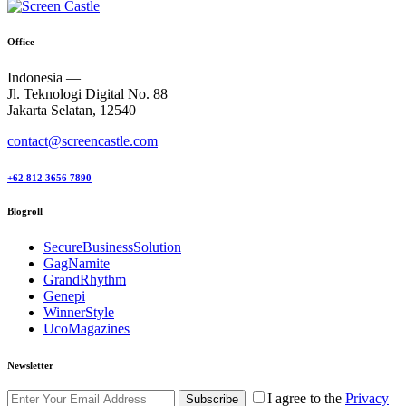
Office
Indonesia —
Jl. Teknologi Digital No. 88
Jakarta Selatan, 12540
contact@screencastle.com
+62 812 3656 7890
Blogroll
SecureBusinessSolution
GagNamite
GrandRhythm
Genepi
WinnerStyle
UcoMagazines
Newsletter
I agree to the
Privacy
Subscribe