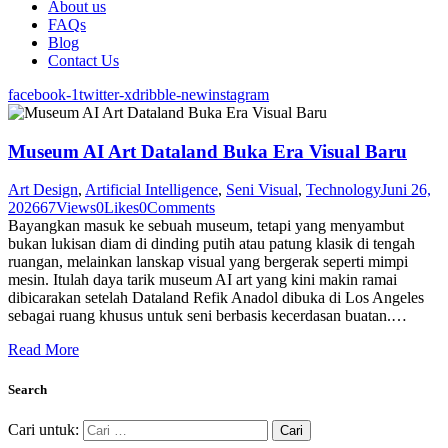
About us
FAQs
Blog
Contact Us
facebook-1
twitter-x
dribble-new
instagram
Museum AI Art Dataland Buka Era Visual Baru
Art Design
,
Artificial Intelligence
,
Seni Visual
,
Technology
Juni 26,
2026
67
Views
0
Likes
0
Comments
Bayangkan masuk ke sebuah museum, tetapi yang menyambut
bukan lukisan diam di dinding putih atau patung klasik di tengah
ruangan, melainkan lanskap visual yang bergerak seperti mimpi
mesin. Itulah daya tarik museum AI art yang kini makin ramai
dibicarakan setelah Dataland Refik Anadol dibuka di Los Angeles
sebagai ruang khusus untuk seni berbasis kecerdasan buatan.…
Read More
Search
Cari untuk: