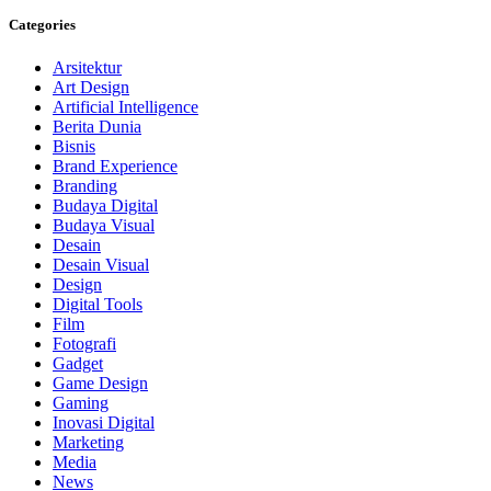
Categories
Arsitektur
Art Design
Artificial Intelligence
Berita Dunia
Bisnis
Brand Experience
Branding
Budaya Digital
Budaya Visual
Desain
Desain Visual
Design
Digital Tools
Film
Fotografi
Gadget
Game Design
Gaming
Inovasi Digital
Marketing
Media
News