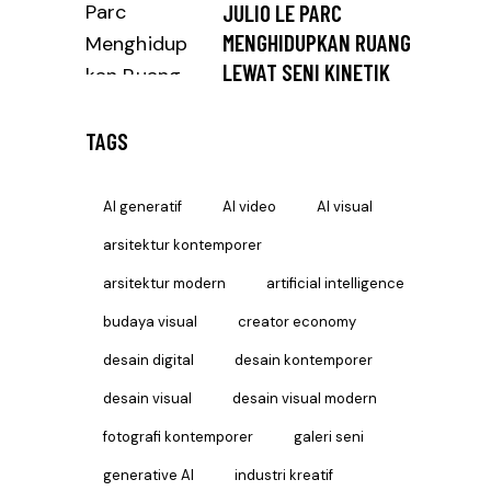
JULIO LE PARC
MENGHIDUPKAN RUANG
LEWAT SENI KINETIK
TAGS
AI generatif
AI video
AI visual
arsitektur kontemporer
arsitektur modern
artificial intelligence
budaya visual
creator economy
desain digital
desain kontemporer
desain visual
desain visual modern
fotografi kontemporer
galeri seni
generative AI
industri kreatif