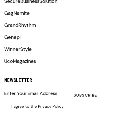
SecureBusinessSolution
GagNamite
GrandRhythm
Genepi
WinnerStyle
UcoMagazines
NEWSLETTER
SUBSCRIBE
I agree to the
Privacy Policy
.