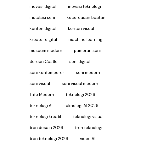
inovasi digital
inovasi teknologi
instalasi seni
kecerdasan buatan
konten digital
konten visual
kreator digital
machine learning
museum modern
pameran seni
Screen Castle
seni digital
seni kontemporer
seni modern
seni visual
seni visual modern
Tate Modern
teknologi 2026
teknologi AI
teknologi AI 2026
teknologi kreatif
teknologi visual
tren desain 2026
tren teknologi
tren teknologi 2026
video AI