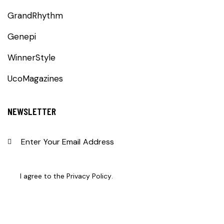
GrandRhythm
Genepi
WinnerStyle
UcoMagazines
NEWSLETTER
SUBS
I agree to the
Privacy Policy
.