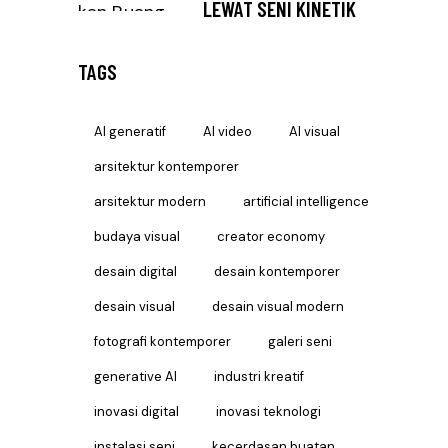
LEWAT SENI KINETIK
TAGS
AI generatif
AI video
AI visual
arsitektur kontemporer
arsitektur modern
artificial intelligence
budaya visual
creator economy
desain digital
desain kontemporer
desain visual
desain visual modern
fotografi kontemporer
galeri seni
generative AI
industri kreatif
inovasi digital
inovasi teknologi
instalasi seni
kecerdasan buatan