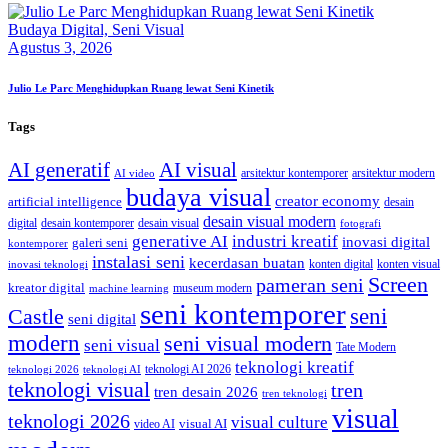
Budaya Digital,
Seni Visual
Agustus 3, 2026
Julio Le Parc Menghidupkan Ruang lewat Seni Kinetik
Tags
AI generatif
AI visual
arsitektur kontemporer
arsitektur modern
AI video
budaya visual
creator economy
artificial intelligence
desain
desain visual modern
digital
desain kontemporer
desain visual
fotografi
generative AI
industri kreatif
inovasi digital
galeri seni
kontemporer
instalasi seni
kecerdasan buatan
konten digital
konten visual
inovasi teknologi
Screen
pameran seni
kreator digital
museum modern
machine learning
seni kontemporer
seni
Castle
seni digital
modern
seni visual modern
seni visual
Tate Modern
teknologi kreatif
teknologi AI 2026
teknologi 2026
teknologi AI
teknologi visual
tren
tren desain 2026
tren teknologi
visual
teknologi 2026
visual culture
visual AI
video AI