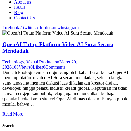
About us
FAQs
Blog
Contact Us
facebook-1
twitter-x
dribble-new
instagram
OpenAI Tutup Platform Video AI Sora Secara
Mendadak
Technology
,
Visual Production
Maret 29,
2026
108
Views
0
Likes
0
Comments
Dunia teknologi kembali diguncang oleh kabar besar ketika OpenAI
menutup platform video AI Sora secara mendadak, sebuah langkah
yang langsung memicu diskusi luas di kalangan kreator digital,
developer, hingga pelaku industri kreatif global. Keputusan ini tidak
hanya mengejutkan publik, tetapi juga memunculkan berbagai
spekulasi terkait arah strategi OpenAI di masa depan. Banyak pihak
menilai bahwa…
Read More
Search