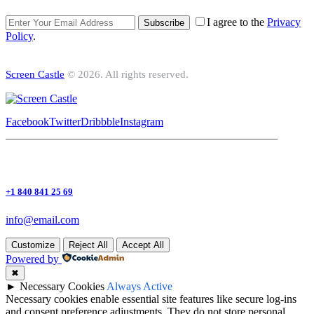
I agree to the
Privacy
Subscribe
Policy
.
Screen Castle
© 2026. All rights reserved.
Facebook
Twitter
Dribbble
Instagram
+1 840 841 25 69
info@email.com
Customize
Reject All
Accept All
Powered by
✖
►
Necessary Cookies
Always Active
Necessary cookies enable essential site features like secure log-ins
and consent preference adjustments. They do not store personal