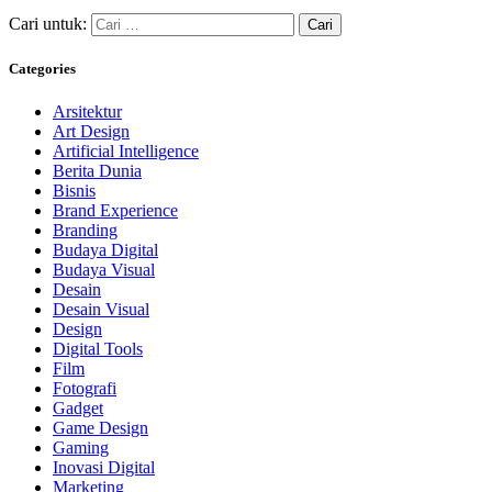
Cari untuk:
Categories
Arsitektur
Art Design
Artificial Intelligence
Berita Dunia
Bisnis
Brand Experience
Branding
Budaya Digital
Budaya Visual
Desain
Desain Visual
Design
Digital Tools
Film
Fotografi
Gadget
Game Design
Gaming
Inovasi Digital
Marketing