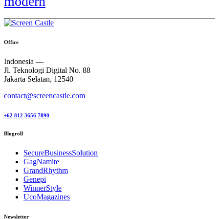
modern
Office
Indonesia —
Jl. Teknologi Digital No. 88
Jakarta Selatan, 12540
contact@screencastle.com
+62 812 3656 7890
Blogroll
SecureBusinessSolution
GagNamite
GrandRhythm
Genepi
WinnerStyle
UcoMagazines
Newsletter