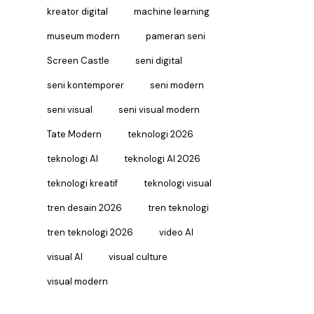
kreator digital
machine learning
museum modern
pameran seni
Screen Castle
seni digital
seni kontemporer
seni modern
seni visual
seni visual modern
Tate Modern
teknologi 2026
teknologi AI
teknologi AI 2026
teknologi kreatif
teknologi visual
tren desain 2026
tren teknologi
tren teknologi 2026
video AI
visual AI
visual culture
visual modern