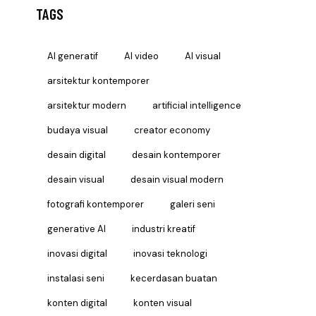
TAGS
AI generatif
AI video
AI visual
arsitektur kontemporer
arsitektur modern
artificial intelligence
budaya visual
creator economy
desain digital
desain kontemporer
desain visual
desain visual modern
fotografi kontemporer
galeri seni
generative AI
industri kreatif
inovasi digital
inovasi teknologi
instalasi seni
kecerdasan buatan
konten digital
konten visual