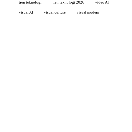
tren teknologi
tren teknologi 2026
video AI
visual AI
visual culture
visual modern