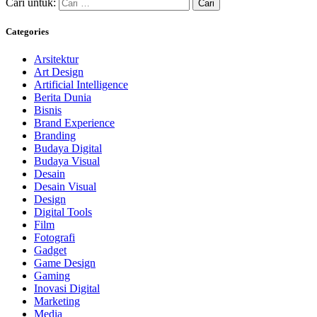
Cari untuk:
Categories
Arsitektur
Art Design
Artificial Intelligence
Berita Dunia
Bisnis
Brand Experience
Branding
Budaya Digital
Budaya Visual
Desain
Desain Visual
Design
Digital Tools
Film
Fotografi
Gadget
Game Design
Gaming
Inovasi Digital
Marketing
Media