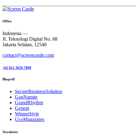
Office
Indonesia —
Jl. Teknologi Digital No. 88
Jakarta Selatan, 12540
contact@screencastle.com
+62 812 3656 7890
Blogroll
SecureBusinessSolution
GagNamite
GrandRhythm
Genepi
WinnerStyle
UcoMagazines
Newsletter