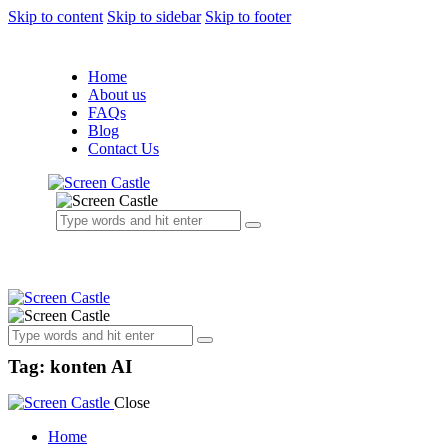
Skip to content
Skip to sidebar
Skip to footer
Home
About us
FAQs
Blog
Contact Us
Tag: konten AI
Close
Home