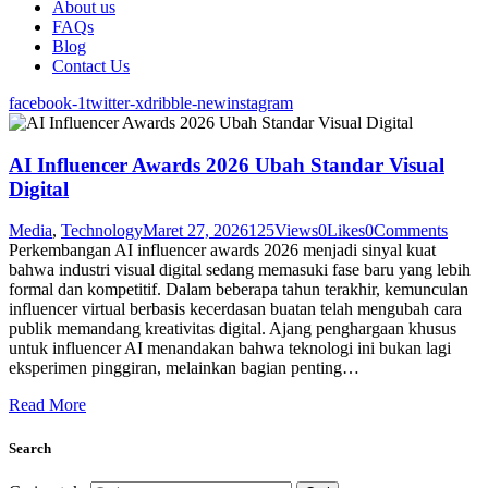
About us
FAQs
Blog
Contact Us
facebook-1
twitter-x
dribble-new
instagram
AI Influencer Awards 2026 Ubah Standar Visual
Digital
Media
,
Technology
Maret 27, 2026
125
Views
0
Likes
0
Comments
Perkembangan AI influencer awards 2026 menjadi sinyal kuat
bahwa industri visual digital sedang memasuki fase baru yang lebih
formal dan kompetitif. Dalam beberapa tahun terakhir, kemunculan
influencer virtual berbasis kecerdasan buatan telah mengubah cara
publik memandang kreativitas digital. Ajang penghargaan khusus
untuk influencer AI menandakan bahwa teknologi ini bukan lagi
eksperimen pinggiran, melainkan bagian penting…
Read More
Search