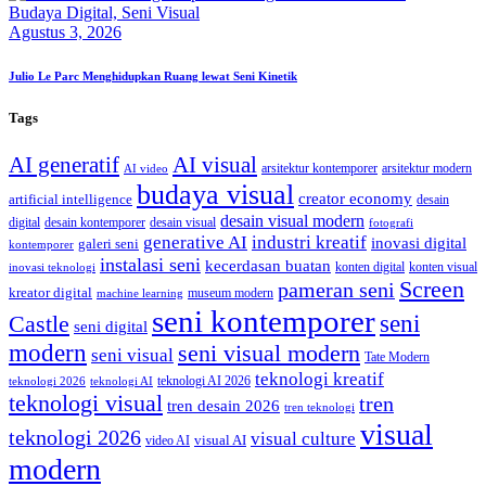
Budaya Digital,
Seni Visual
Agustus 3, 2026
Julio Le Parc Menghidupkan Ruang lewat Seni Kinetik
Tags
AI generatif
AI visual
arsitektur kontemporer
arsitektur modern
AI video
budaya visual
creator economy
artificial intelligence
desain
desain visual modern
digital
desain kontemporer
desain visual
fotografi
generative AI
industri kreatif
inovasi digital
galeri seni
kontemporer
instalasi seni
kecerdasan buatan
konten digital
konten visual
inovasi teknologi
Screen
pameran seni
kreator digital
museum modern
machine learning
seni kontemporer
seni
Castle
seni digital
modern
seni visual modern
seni visual
Tate Modern
teknologi kreatif
teknologi AI 2026
teknologi 2026
teknologi AI
teknologi visual
tren
tren desain 2026
tren teknologi
visual
teknologi 2026
visual culture
visual AI
video AI
modern