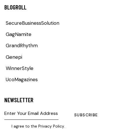
BLOGROLL
SecureBusinessSolution
GagNamite
GrandRhythm
Genepi
WinnerStyle
UcoMagazines
NEWSLETTER
SUBSCRIBE
I agree to the
Privacy Policy
.