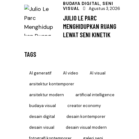
BUDAYA DIGITAL,
SENI
VISUAL
Agustus 3, 2026
JULIO LE PARC
MENGHIDUPKAN RUANG
LEWAT SENI KINETIK
TAGS
AI generatif
AI video
AI visual
arsitektur kontemporer
arsitektur modern
artificial intelligence
budaya visual
creator economy
desain digital
desain kontemporer
desain visual
desain visual modern
fotografi kontemporer
galeri seni