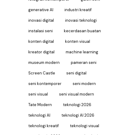
generative AI
industri kreatif
inovasi digital
inovasi teknologi
instalasi seni
kecerdasan buatan
konten digital
konten visual
kreator digital
machine learning
museum modern
pameran seni
Screen Castle
seni digital
seni kontemporer
seni modern
seni visual
seni visual modern
Tate Modern
teknologi 2026
teknologi AI
teknologi AI 2026
teknologi kreatif
teknologi visual