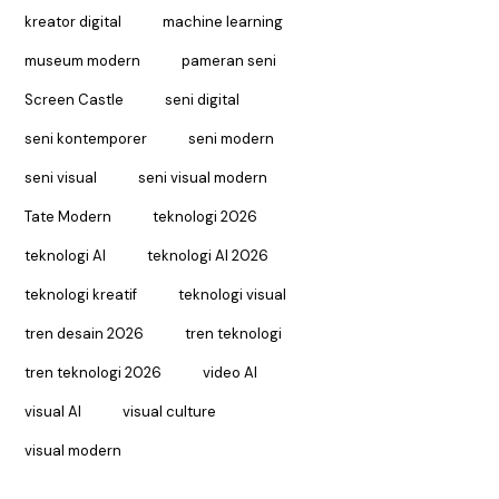
kreator digital
machine learning
museum modern
pameran seni
Screen Castle
seni digital
seni kontemporer
seni modern
seni visual
seni visual modern
Tate Modern
teknologi 2026
teknologi AI
teknologi AI 2026
teknologi kreatif
teknologi visual
tren desain 2026
tren teknologi
tren teknologi 2026
video AI
visual AI
visual culture
visual modern