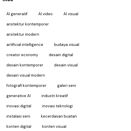
AI generatif
AI video
AI visual
arsitektur kontemporer
arsitektur modern
artificial intelligence
budaya visual
creator economy
desain digital
desain kontemporer
desain visual
desain visual modern
fotografi kontemporer
galeri seni
generative AI
industri kreatif
inovasi digital
inovasi teknologi
instalasi seni
kecerdasan buatan
konten digital
konten visual