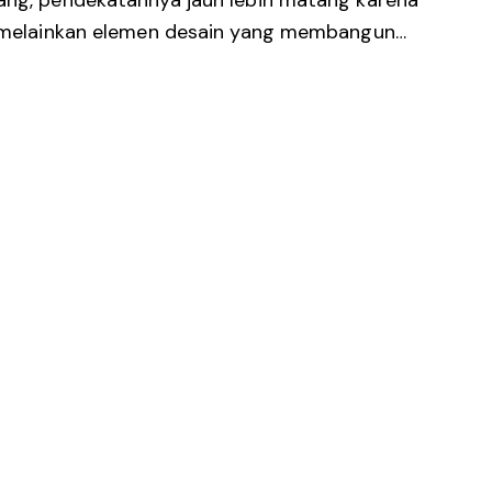
rang, pendekatannya jauh lebih matang karena
r, melainkan elemen desain yang membangun…