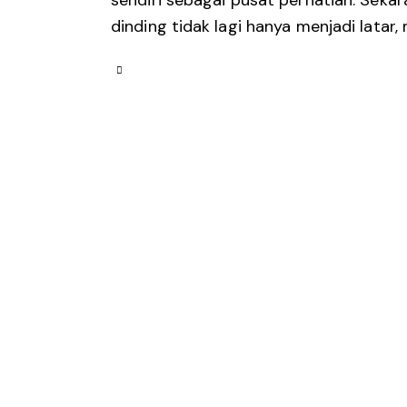
sendiri sebagai pusat perhatian. Seka
dinding tidak lagi hanya menjadi lata