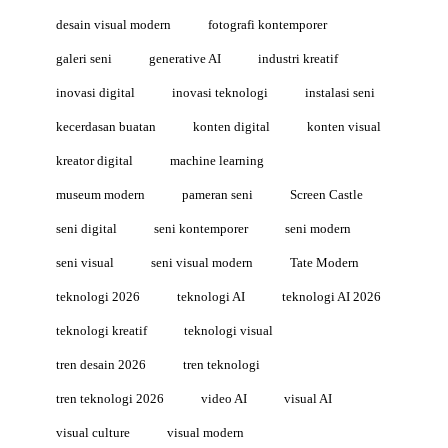
desain visual modern
fotografi kontemporer
galeri seni
generative AI
industri kreatif
inovasi digital
inovasi teknologi
instalasi seni
kecerdasan buatan
konten digital
konten visual
kreator digital
machine learning
museum modern
pameran seni
Screen Castle
seni digital
seni kontemporer
seni modern
seni visual
seni visual modern
Tate Modern
teknologi 2026
teknologi AI
teknologi AI 2026
teknologi kreatif
teknologi visual
tren desain 2026
tren teknologi
tren teknologi 2026
video AI
visual AI
visual culture
visual modern