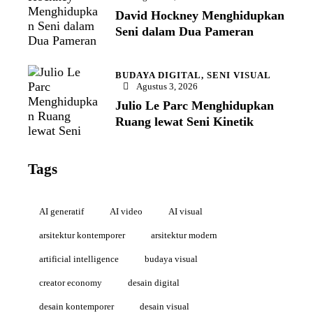
David Hockney Menghidupkan
Seni dalam Dua Pameran
BUDAYA DIGITAL,
SENI VISUAL
Agustus 3, 2026
Julio Le Parc Menghidupkan
Ruang lewat Seni Kinetik
Tags
AI generatif
AI video
AI visual
arsitektur kontemporer
arsitektur modern
artificial intelligence
budaya visual
creator economy
desain digital
desain kontemporer
desain visual