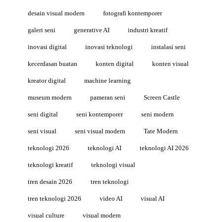
desain visual modern
fotografi kontemporer
galeri seni
generative AI
industri kreatif
inovasi digital
inovasi teknologi
instalasi seni
kecerdasan buatan
konten digital
konten visual
kreator digital
machine learning
museum modern
pameran seni
Screen Castle
seni digital
seni kontemporer
seni modern
seni visual
seni visual modern
Tate Modern
teknologi 2026
teknologi AI
teknologi AI 2026
teknologi kreatif
teknologi visual
tren desain 2026
tren teknologi
tren teknologi 2026
video AI
visual AI
visual culture
visual modern