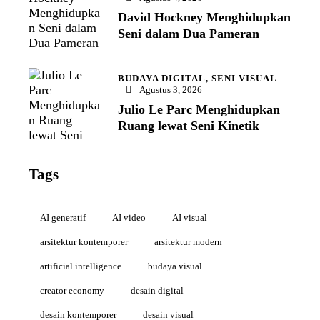
David Hockney Menghidupkan
Seni dalam Dua Pameran
BUDAYA DIGITAL,
SENI VISUAL
Agustus 3, 2026
Julio Le Parc Menghidupkan
Ruang lewat Seni Kinetik
Tags
AI generatif
AI video
AI visual
arsitektur kontemporer
arsitektur modern
artificial intelligence
budaya visual
creator economy
desain digital
desain kontemporer
desain visual