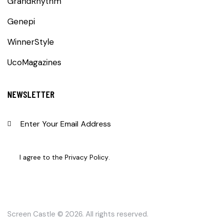
GrandRhythm
Genepi
WinnerStyle
UcoMagazines
NEWSLETTER
SUBS
I agree to the
Privacy Policy
.
Screen Castle
© 2026. All rights reserved.