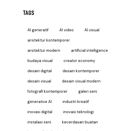
TAGS
AI generatif
AI video
AI visual
arsitektur kontemporer
arsitektur modern
artificial intelligence
budaya visual
creator economy
desain digital
desain kontemporer
desain visual
desain visual modern
fotografi kontemporer
galeri seni
generative AI
industri kreatif
inovasi digital
inovasi teknologi
instalasi seni
kecerdasan buatan