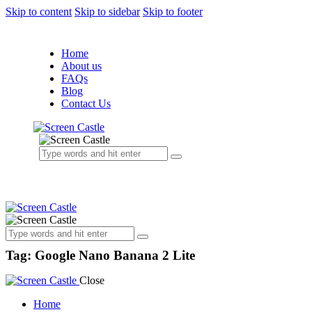
Skip to content
Skip to sidebar
Skip to footer
Home
About us
FAQs
Blog
Contact Us
Tag: Google Nano Banana 2 Lite
Close
Home