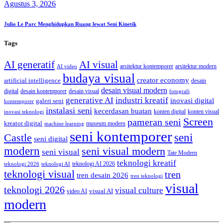
Agustus 3, 2026
Julio Le Parc Menghidupkan Ruang lewat Seni Kinetik
Tags
AI generatif
AI visual
arsitektur kontemporer
arsitektur modern
AI video
budaya visual
creator economy
artificial intelligence
desain
desain visual modern
digital
desain kontemporer
desain visual
fotografi
generative AI
industri kreatif
inovasi digital
galeri seni
kontemporer
instalasi seni
kecerdasan buatan
konten digital
konten visual
inovasi teknologi
Screen
pameran seni
kreator digital
museum modern
machine learning
seni kontemporer
seni
Castle
seni digital
modern
seni visual modern
seni visual
Tate Modern
teknologi kreatif
teknologi AI 2026
teknologi 2026
teknologi AI
teknologi visual
tren
tren desain 2026
tren teknologi
visual
teknologi 2026
visual culture
visual AI
video AI
modern