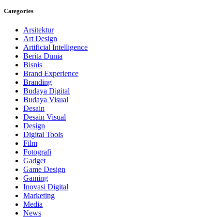
Categories
Arsitektur
Art Design
Artificial Intelligence
Berita Dunia
Bisnis
Brand Experience
Branding
Budaya Digital
Budaya Visual
Desain
Desain Visual
Design
Digital Tools
Film
Fotografi
Gadget
Game Design
Gaming
Inovasi Digital
Marketing
Media
News