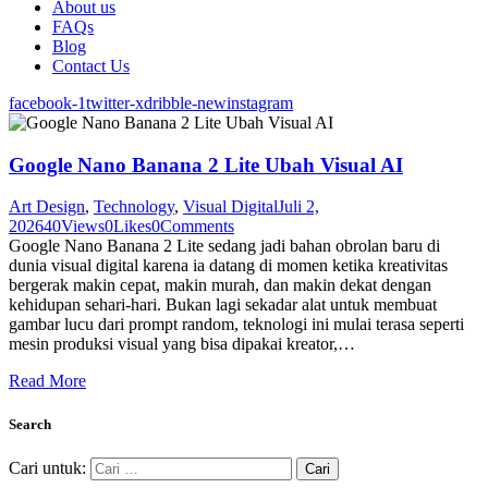
About us
FAQs
Blog
Contact Us
facebook-1
twitter-x
dribble-new
instagram
Google Nano Banana 2 Lite Ubah Visual AI
Art Design
,
Technology
,
Visual Digital
Juli 2,
2026
40
Views
0
Likes
0
Comments
Google Nano Banana 2 Lite sedang jadi bahan obrolan baru di
dunia visual digital karena ia datang di momen ketika kreativitas
bergerak makin cepat, makin murah, dan makin dekat dengan
kehidupan sehari-hari. Bukan lagi sekadar alat untuk membuat
gambar lucu dari prompt random, teknologi ini mulai terasa seperti
mesin produksi visual yang bisa dipakai kreator,…
Read More
Search
Cari untuk: