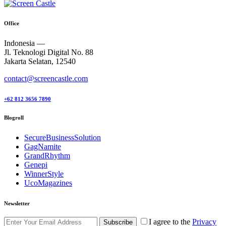
Office
Indonesia —
Jl. Teknologi Digital No. 88
Jakarta Selatan, 12540
contact@screencastle.com
+62 812 3656 7890
Blogroll
SecureBusinessSolution
GagNamite
GrandRhythm
Genepi
WinnerStyle
UcoMagazines
Newsletter
I agree to the
Privacy
Subscribe