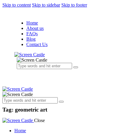
Skip to content
Skip to sidebar
Skip to footer
Home
About us
FAQs
Blog
Contact Us
Tag: geometric art
Close
Home