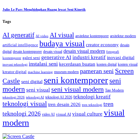
Julio Le Parc Menghidupkan Ruang lewat Seni Kinetik
Tags
AI generatif
AI visual
arsitektur kontemporer
arsitektur modern
AI video
budaya visual
creator economy
artificial intelligence
desain
desain visual modern
digital
desain kontemporer
desain visual
fotografi
generative AI
industri kreatif
inovasi digital
galeri seni
kontemporer
instalasi seni
kecerdasan buatan
konten digital
konten visual
inovasi teknologi
Screen
pameran seni
kreator digital
museum modern
machine learning
seni kontemporer
seni
Castle
seni digital
modern
seni visual modern
seni visual
Tate Modern
teknologi kreatif
teknologi AI 2026
teknologi 2026
teknologi AI
teknologi visual
tren
tren desain 2026
tren teknologi
visual
teknologi 2026
visual culture
visual AI
video AI
modern