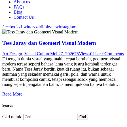
About us
FAQs
Blog
Contact Us
facebook-1
twitter-x
dribble-new
instagram
Tess Jaray dan Geometri Visual Modern
Art Design
,
Visual Culture
Mei 27, 2026
75
Views
0
Likes
0
Comments
Di tengah dunia visual yang makin cepat berubah, geometri visual
modern terasa seperti bahasa lama yang justru kembali terdengar
baru. Nama Tess Jaray berdiri kuat di ruang itu, bukan sebagai
seniman yang sekadar memakai garis, pola, dan warna untuk
membuat komposisi cantik, tetapi sebagai sosok yang membaca
ruang seperti pengalaman batin. Ia menunjukkan bahwa bentuk…
Read More
Search
Cari untuk: