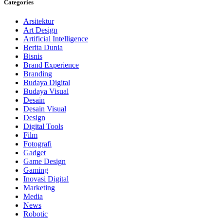
Categories
Arsitektur
Art Design
Artificial Intelligence
Berita Dunia
Bisnis
Brand Experience
Branding
Budaya Digital
Budaya Visual
Desain
Desain Visual
Design
Digital Tools
Film
Fotografi
Gadget
Game Design
Gaming
Inovasi Digital
Marketing
Media
News
Robotic