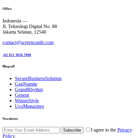
Office
Indonesia —
Jl. Teknologi Digital No. 88
Jakarta Selatan, 12540
contact@screencastle.com
+62 812 3656 7890
Blogroll
SecureBusinessSolution
GagNamite
GrandRhythm
Genepi
WinnerStyle
UcoMagazines
Newsletter
I agree to the
Privacy
Subscribe
Policy
.