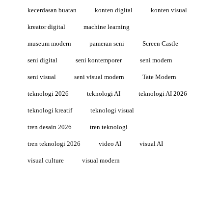
kecerdasan buatan
konten digital
konten visual
kreator digital
machine learning
museum modern
pameran seni
Screen Castle
seni digital
seni kontemporer
seni modern
seni visual
seni visual modern
Tate Modern
teknologi 2026
teknologi AI
teknologi AI 2026
teknologi kreatif
teknologi visual
tren desain 2026
tren teknologi
tren teknologi 2026
video AI
visual AI
visual culture
visual modern