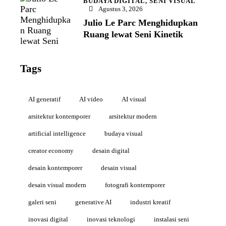
BUDAYA DIGITAL,
SENI VISUAL
Agustus 3, 2026
Julio Le Parc Menghidupkan
Ruang lewat Seni Kinetik
Tags
AI generatif
AI video
AI visual
arsitektur kontemporer
arsitektur modern
artificial intelligence
budaya visual
creator economy
desain digital
desain kontemporer
desain visual
desain visual modern
fotografi kontemporer
galeri seni
generative AI
industri kreatif
inovasi digital
inovasi teknologi
instalasi seni