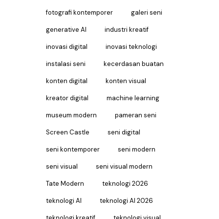
fotografi kontemporer
galeri seni
generative AI
industri kreatif
inovasi digital
inovasi teknologi
instalasi seni
kecerdasan buatan
konten digital
konten visual
kreator digital
machine learning
museum modern
pameran seni
Screen Castle
seni digital
seni kontemporer
seni modern
seni visual
seni visual modern
Tate Modern
teknologi 2026
teknologi AI
teknologi AI 2026
teknologi kreatif
teknologi visual