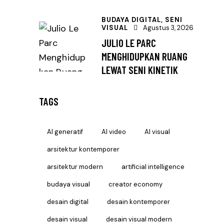
BUDAYA DIGITAL,
SENI
VISUAL
Agustus 3, 2026
JULIO LE PARC
MENGHIDUPKAN RUANG
LEWAT SENI KINETIK
TAGS
AI generatif
AI video
AI visual
arsitektur kontemporer
arsitektur modern
artificial intelligence
budaya visual
creator economy
desain digital
desain kontemporer
desain visual
desain visual modern