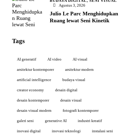
BUDAYA DIGITAL,
SENI VISUAL
Agustus 3, 2026
Julio Le Parc Menghidupkan
Ruang lewat Seni Kinetik
Tags
AI generatif
AI video
AI visual
arsitektur kontemporer
arsitektur modern
artificial intelligence
budaya visual
creator economy
desain digital
desain kontemporer
desain visual
desain visual modern
fotografi kontemporer
galeri seni
generative AI
industri kreatif
inovasi digital
inovasi teknologi
instalasi seni