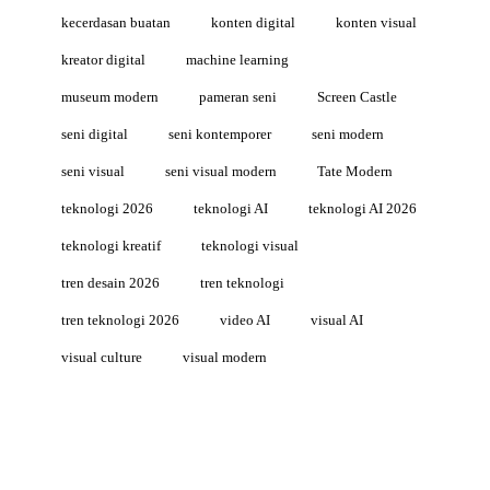
kecerdasan buatan
konten digital
konten visual
kreator digital
machine learning
museum modern
pameran seni
Screen Castle
seni digital
seni kontemporer
seni modern
seni visual
seni visual modern
Tate Modern
teknologi 2026
teknologi AI
teknologi AI 2026
teknologi kreatif
teknologi visual
tren desain 2026
tren teknologi
tren teknologi 2026
video AI
visual AI
visual culture
visual modern