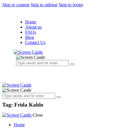
Skip to content
Skip to sidebar
Skip to footer
Home
About us
FAQs
Blog
Contact Us
Tag: Frida Kahlo
Close
Home