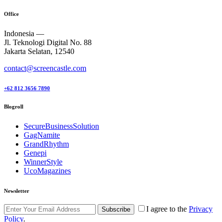
Office
Indonesia —
Jl. Teknologi Digital No. 88
Jakarta Selatan, 12540
contact@screencastle.com
+62 812 3656 7890
Blogroll
SecureBusinessSolution
GagNamite
GrandRhythm
Genepi
WinnerStyle
UcoMagazines
Newsletter
I agree to the
Privacy
Subscribe
Policy
.