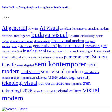
Julio Le Parc Menghidupkan Ruang lewat Seni Kinetik
Tags
AI generatif
AI visual
arsitektur kontemporer
arsitektur modern
AI video
budaya visual
creator economy
artificial intelligence
desain
desain visual modern
digital
desain kontemporer
desain visual
fotografi
generative AI
industri kreatif
inovasi digital
galeri seni
kontemporer
instalasi seni
kecerdasan buatan
konten digital
konten visual
inovasi teknologi
Screen
pameran seni
kreator digital
museum modern
machine learning
seni kontemporer
seni
Castle
seni digital
modern
seni visual modern
seni visual
Tate Modern
teknologi kreatif
teknologi AI 2026
teknologi 2026
teknologi AI
teknologi visual
tren
tren desain 2026
tren teknologi
visual
teknologi 2026
visual culture
visual AI
video AI
modern