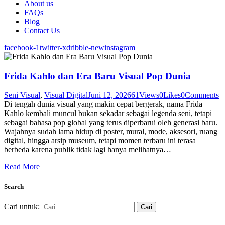
About us
FAQs
Blog
Contact Us
facebook-1
twitter-x
dribble-new
instagram
Frida Kahlo dan Era Baru Visual Pop Dunia
Seni Visual
,
Visual Digital
Juni 12, 2026
61
Views
0
Likes
0
Comments
Di tengah dunia visual yang makin cepat bergerak, nama Frida
Kahlo kembali muncul bukan sekadar sebagai legenda seni, tetapi
sebagai bahasa pop global yang terus diperbarui oleh generasi baru.
Wajahnya sudah lama hidup di poster, mural, mode, aksesori, ruang
digital, hingga arsip museum, tetapi momen terbaru ini terasa
berbeda karena publik tidak lagi hanya melihatnya…
Read More
Search
Cari untuk: