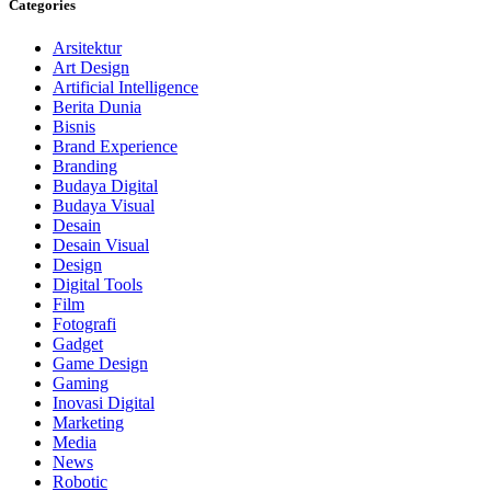
Categories
Arsitektur
Art Design
Artificial Intelligence
Berita Dunia
Bisnis
Brand Experience
Branding
Budaya Digital
Budaya Visual
Desain
Desain Visual
Design
Digital Tools
Film
Fotografi
Gadget
Game Design
Gaming
Inovasi Digital
Marketing
Media
News
Robotic