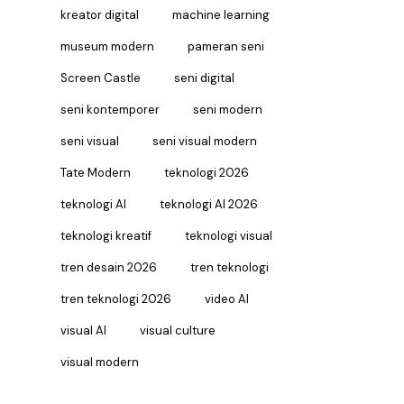
kreator digital
machine learning
museum modern
pameran seni
Screen Castle
seni digital
seni kontemporer
seni modern
seni visual
seni visual modern
Tate Modern
teknologi 2026
teknologi AI
teknologi AI 2026
teknologi kreatif
teknologi visual
tren desain 2026
tren teknologi
tren teknologi 2026
video AI
visual AI
visual culture
visual modern