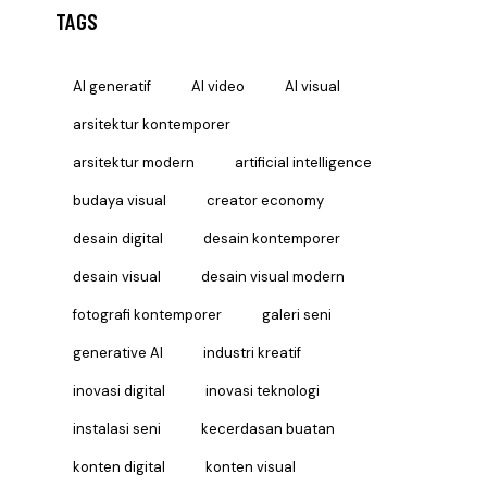
TAGS
AI generatif
AI video
AI visual
arsitektur kontemporer
arsitektur modern
artificial intelligence
budaya visual
creator economy
desain digital
desain kontemporer
desain visual
desain visual modern
fotografi kontemporer
galeri seni
generative AI
industri kreatif
inovasi digital
inovasi teknologi
instalasi seni
kecerdasan buatan
konten digital
konten visual