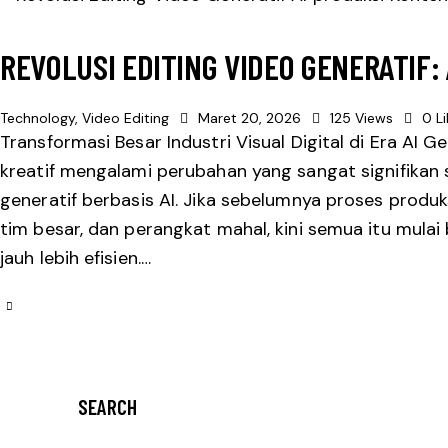
REVOLUSI EDITING VIDEO GENERATIF:
Technology
,
Video Editing
Maret 20, 2026
125
Views
0
L
Transformasi Besar Industri Visual Digital di Era AI 
kreatif mengalami perubahan yang sangat signifikan s
generatif berbasis AI. Jika sebelumnya proses produ
tim besar, dan perangkat mahal, kini semua itu mula
jauh lebih efisien.…
SEARCH