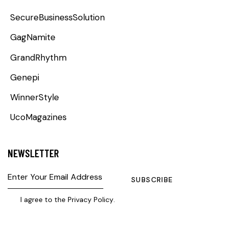
SecureBusinessSolution
GagNamite
GrandRhythm
Genepi
WinnerStyle
UcoMagazines
NEWSLETTER
SUBSCRIBE
I agree to the
Privacy Policy
.