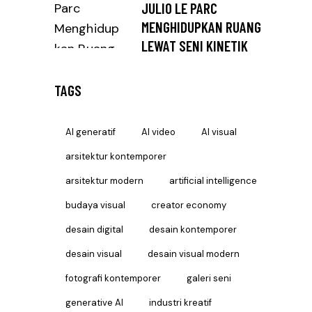
JULIO LE PARC
MENGHIDUPKAN RUANG
LEWAT SENI KINETIK
TAGS
AI generatif
AI video
AI visual
arsitektur kontemporer
arsitektur modern
artificial intelligence
budaya visual
creator economy
desain digital
desain kontemporer
desain visual
desain visual modern
fotografi kontemporer
galeri seni
generative AI
industri kreatif