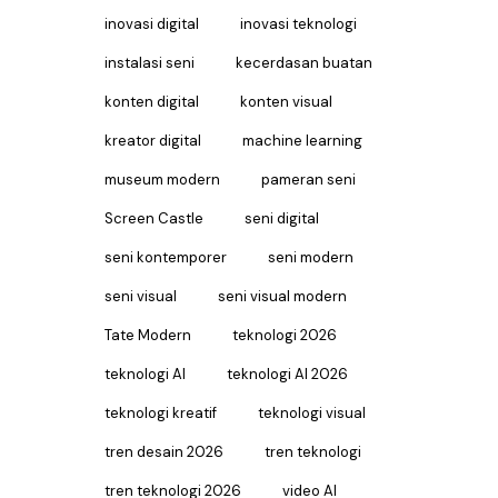
inovasi digital
inovasi teknologi
instalasi seni
kecerdasan buatan
konten digital
konten visual
kreator digital
machine learning
museum modern
pameran seni
Screen Castle
seni digital
seni kontemporer
seni modern
seni visual
seni visual modern
Tate Modern
teknologi 2026
teknologi AI
teknologi AI 2026
teknologi kreatif
teknologi visual
tren desain 2026
tren teknologi
tren teknologi 2026
video AI