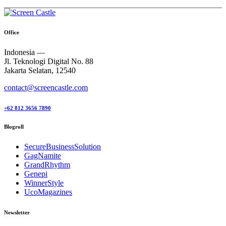
Office
Indonesia —
Jl. Teknologi Digital No. 88
Jakarta Selatan, 12540
contact@screencastle.com
+62 812 3656 7890
Blogroll
SecureBusinessSolution
GagNamite
GrandRhythm
Genepi
WinnerStyle
UcoMagazines
Newsletter