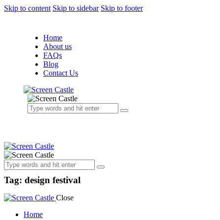
Skip to content
Skip to sidebar
Skip to footer
Home
About us
FAQs
Blog
Contact Us
Tag: design festival
Close
Home