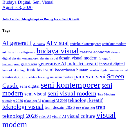
Budaya Digital,
Seni Visual
Agustus 3, 2026
Julio Le Parc Menghidupkan Ruang lewat Seni Kinetik
Tags
AI generatif
AI visual
arsitektur kontemporer
arsitektur modern
AI video
budaya visual
creator economy
artificial intelligence
desain
desain visual modern
digital
desain kontemporer
desain visual
fotografi
generative AI
industri kreatif
inovasi digital
galeri seni
kontemporer
instalasi seni
kecerdasan buatan
konten digital
konten visual
inovasi teknologi
Screen
pameran seni
kreator digital
museum modern
machine learning
seni kontemporer
seni
Castle
seni digital
modern
seni visual modern
seni visual
Tate Modern
teknologi kreatif
teknologi AI 2026
teknologi 2026
teknologi AI
teknologi visual
tren
tren desain 2026
tren teknologi
visual
teknologi 2026
visual culture
visual AI
video AI
modern