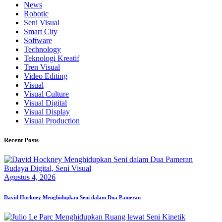
News
Robotic
Seni Visual
Smart City
Software
Technology
Teknologi Kreatif
Tren Visual
Video Editing
Visual
Visual Culture
Visual Digital
Visual Display
Visual Production
Recent Posts
Budaya Digital,
Seni Visual
Agustus 4, 2026
David Hockney Menghidupkan Seni dalam Dua Pameran