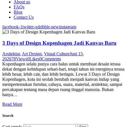
About us
FAQs
Blog
Contact Us
facebook-1
twitter-x
dribble-new
instagram
3 Days of Design Kopenhagen Jadi Kanvas Baru
Arsitektur
,
Art Design
,
Visual Culture
Juni 15,
2026
78
Views
0
Likes
0
Comments
Kopenhagen selalu punya cara halus untuk membuat desain terasa
dekat dengan kehidupan sehari-hari, tetapi tahun ini energinya terasa
lebih besar, lebih cair, dan lebih berlapis. Lewat 3 Days of Design
Kopenhagen, kota ini seolah berubah menjadi kanvas hidup yang
mempertemukan furnitur, cahaya, suara, material, arsitektur, sampai
percakapan tentang masa depan ruang tinggal manusia. Bukan
hanya…
Read More
Search
Cari untuk: