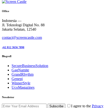
Office
Indonesia —
Jl. Teknologi Digital No. 88
Jakarta Selatan, 12540
contact@screencastle.com
+62 812 3656 7890
Blogroll
SecureBusinessSolution
GagNamite
GrandRhythm
Genepi
WinnerStyle
UcoMagazines
Newsletter
I agree to the
Privacy
Subscribe