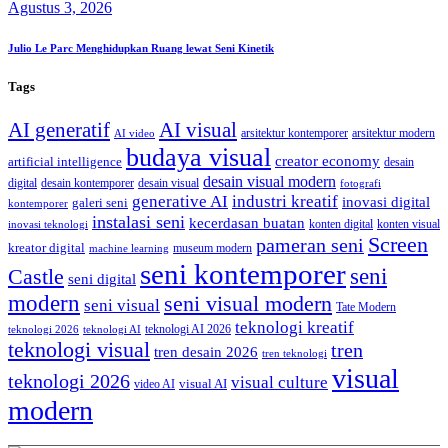
Agustus 3, 2026
Julio Le Parc Menghidupkan Ruang lewat Seni Kinetik
Tags
AI generatif
AI visual
arsitektur kontemporer
arsitektur modern
AI video
budaya visual
creator economy
artificial intelligence
desain
desain visual modern
digital
desain kontemporer
desain visual
fotografi
generative AI
industri kreatif
inovasi digital
galeri seni
kontemporer
instalasi seni
kecerdasan buatan
konten digital
konten visual
inovasi teknologi
Screen
pameran seni
kreator digital
museum modern
machine learning
seni kontemporer
seni
Castle
seni digital
modern
seni visual modern
seni visual
Tate Modern
teknologi kreatif
teknologi AI 2026
teknologi 2026
teknologi AI
teknologi visual
tren
tren desain 2026
tren teknologi
visual
teknologi 2026
visual culture
visual AI
video AI
modern