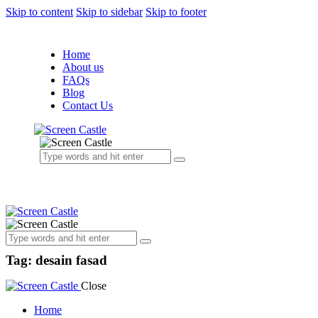
Skip to content
Skip to sidebar
Skip to footer
Home
About us
FAQs
Blog
Contact Us
Tag: desain fasad
Close
Home