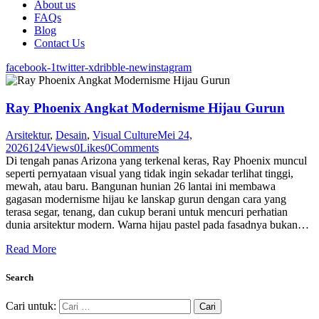
About us
FAQs
Blog
Contact Us
facebook-1
twitter-x
dribble-new
instagram
Ray Phoenix Angkat Modernisme Hijau Gurun
Arsitektur
,
Desain
,
Visual Culture
Mei 24,
2026
124
Views
0
Likes
0
Comments
Di tengah panas Arizona yang terkenal keras, Ray Phoenix muncul
seperti pernyataan visual yang tidak ingin sekadar terlihat tinggi,
mewah, atau baru. Bangunan hunian 26 lantai ini membawa
gagasan modernisme hijau ke lanskap gurun dengan cara yang
terasa segar, tenang, dan cukup berani untuk mencuri perhatian
dunia arsitektur modern. Warna hijau pastel pada fasadnya bukan…
Read More
Search
Cari untuk: