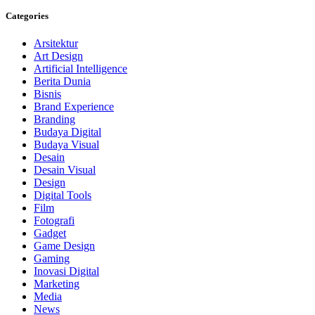
Categories
Arsitektur
Art Design
Artificial Intelligence
Berita Dunia
Bisnis
Brand Experience
Branding
Budaya Digital
Budaya Visual
Desain
Desain Visual
Design
Digital Tools
Film
Fotografi
Gadget
Game Design
Gaming
Inovasi Digital
Marketing
Media
News