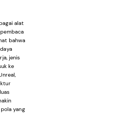
bagai alat
uk pembaca
lihat bahwa
udaya
ja, jenis
suk ke
Unreal,
uktur
luas
makin
 pola yang