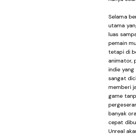
Selama ber
utama yan
luas sampa
pemain mun
tetapi di b
animator, 
indie yang
sangat dici
memberi j
game tanpa
pergeseran
banyak or
cepat dibu
Unreal aka