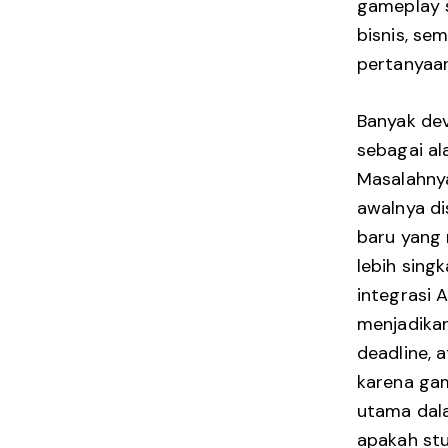
gameplay 
bisnis, se
pertanyaan
Banyak dev
sebagai al
Masalahnya
awalnya di
baru yang 
lebih sing
integrasi 
menjadika
deadline, a
karena ga
utama dala
apakah stu