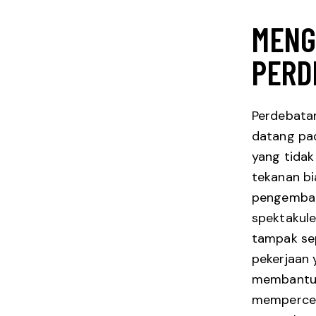
MENG
PERD
Perdebata
datang pa
yang tidak
tekanan bia
pengembang
spektakuler
tampak se
pekerjaan 
membantu 
mempercep