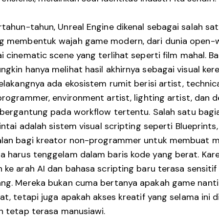
tahun-tahun, Unreal Engine dikenal sebagai salah sa
g membentuk wajah game modern, dari dunia open-w
i cinematic scene yang terlihat seperti film mahal. B
gkin hanya melihat hasil akhirnya sebagai visual keren
elakangnya ada ekosistem rumit berisi artist, technica
programmer, environment artist, lighting artist, dan 
 bergantung pada workflow tertentu. Salah satu bagi
ntai adalah sistem visual scripting seperti Blueprints
alan bagi kreator non-programmer untuk membuat m
 harus tenggelam dalam baris kode yang berat. Karen
 ke arah AI dan bahasa scripting baru terasa sensitif
ang. Mereka bukan cuma bertanya apakah game nanti 
at, tetapi juga apakah akses kreatif yang selama ini 
n tetap terasa manusiawi.