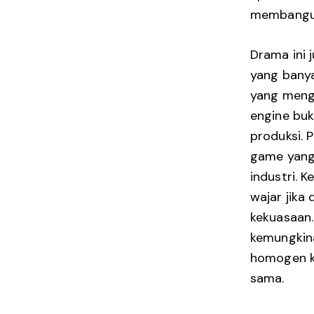
membangun
Drama ini j
yang banya
yang meng
engine buk
produksi. P
game yang 
industri. 
wajar jika
kekuasaan.
kemungkina
homogen k
sama.