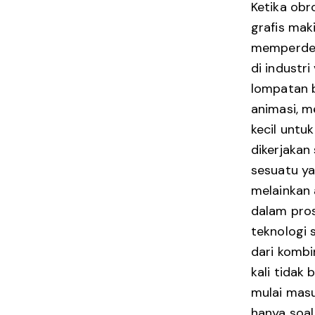
Ketika obr
grafis mak
memperde
di industri
lompatan 
animasi, 
kecil untu
dikerjakan
sesuatu ya
melainkan
dalam pros
teknologi 
dari kombi
kali tidak
mulai masu
hanya soal 