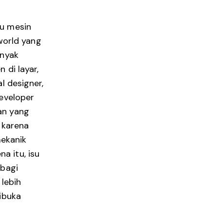
tu mesin
orld yang
anyak
 di layar,
l designer,
developer
an yang
, karena
ekanik
a itu, isu
 bagi
lebih
dibuka