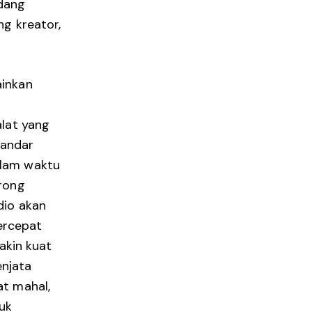
dang
ng kreator,
ainkan
alat yang
tandar
alam waktu
orong
dio akan
ercepat
makin kuat
njata
at mahal,
uk