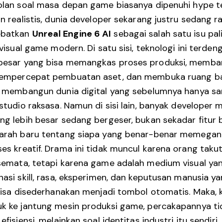
olan soal masa depan game biasanya dipenuhi hype 
in realistis, dunia developer sekarang justru sedang r
batkan
Unreal Engine 6 AI
sebagai salah satu isu pa
 visual game modern. Di satu sisi, teknologi ini terden
besar yang bisa memangkas proses produksi, memba
mempercepat pembuatan aset, dan membuka ruang ba
k membangun dunia digital yang sebelumnya hanya s
 studio raksasa. Namun di sisi lain, banyak developer
ng lebih besar sedang bergeser, bukan sekadar fitur 
 arah baru tentang siapa yang benar-benar memegang
es kreatif. Drama ini tidak muncul karena orang taku
semata, tetapi karena game adalah medium visual yan
nasi skill, rasa, eksperimen, dan keputusan manusia ya
 bisa disederhanakan menjadi tombol otomatis. Maka, k
k ke jantung mesin produksi game, percakapannya tid
efisiensi, melainkan soal identitas industri itu sendiri.