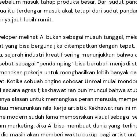
sebelum masuk tahap produksi besar. Dari sudut pan
mua itu terdengar masuk akal, tetapi dari sudut panda
nya jauh lebih rumit.
eloper melihat AI bukan sebagai musuh tunggal, mel
at yang bisa berguna jika ditempatkan dengan tepat.
, sejarah industri kreatif sering menunjukkan bahwa 
sebut sebagai “pendamping” bisa berubah menjadi s
menekan pekerja untuk menghasilkan lebih banyak d
kat. Ketika sebuah engine sebesar Unreal mulai mend
AI secara agresif, kekhawatiran pun muncul bahwa stu
nnya alasan untuk memangkas peran manusia, memp
tau menurunkan nilai kerja artistik. Kekhawatiran ini 
me modern sudah lama memosisikan visual sebagai se
m marketing. Jika AI bisa membuat dunia yang terlih
dio masih akan memberi waktu cukup bagi artist unt