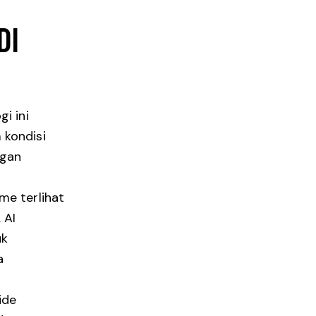
DI
i ini
 kondisi
ngan
me terlihat
 AI
uk
a
ide