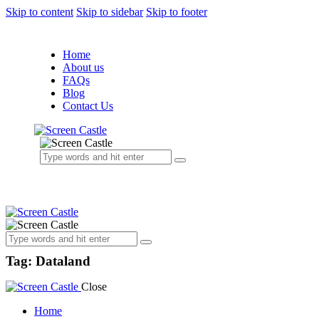
Skip to content
Skip to sidebar
Skip to footer
Home
About us
FAQs
Blog
Contact Us
Tag: Dataland
Close
Home