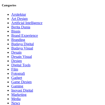
Categories
Arsitektur
Art Design
Artificial Intelligence
Berita Dunia
Bisnis
Brand Experience
Branding
Budaya Digital
Budaya Visual
Desain
Desain Visual
Design
Digital Tools
Film
Fotografi
Gadget
Game Design
Gaming
Inovasi Digital
Marketing
Media
News