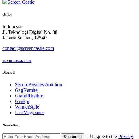
Office
Indonesia —
Jl. Teknologi Digital No. 88
Jakarta Selatan, 12540
contact@screencastle.com
+62 812 3656 7890
Blogroll
SecureBusinessSolution
GagNamite
GrandRhythm
Genepi
WinnerStyle
UcoMagazines
Newsletter
I agree to the
Privacy
Subscribe