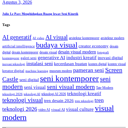
Agustus 3, 2026
Julio Le Parc Menghidupkan Ruang lewat Seni Kinetik
Tags
AI generatif
AI visual
arsitektur kontemporer
arsitektur modern
AI video
budaya visual
creator economy
artificial intelligence
desain
desain visual modern
digital
desain kontemporer
desain visual
fotografi
generative AI
industri kreatif
inovasi digital
galeri seni
kontemporer
instalasi seni
kecerdasan buatan
konten digital
konten visual
inovasi teknologi
Screen
pameran seni
kreator digital
museum modern
machine learning
seni kontemporer
seni
Castle
seni digital
modern
seni visual modern
seni visual
Tate Modern
teknologi kreatif
teknologi AI 2026
teknologi 2026
teknologi AI
teknologi visual
tren
tren desain 2026
tren teknologi
visual
teknologi 2026
visual culture
visual AI
video AI
modern