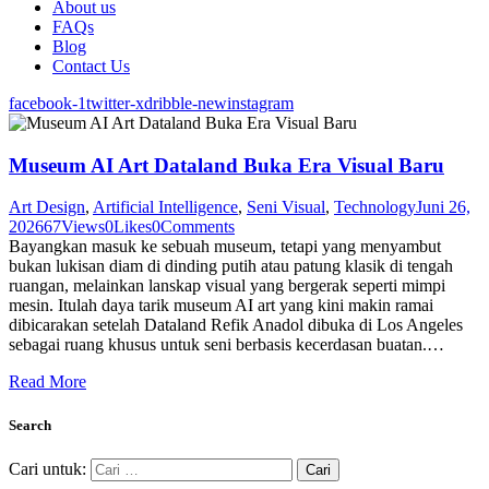
About us
FAQs
Blog
Contact Us
facebook-1
twitter-x
dribble-new
instagram
Museum AI Art Dataland Buka Era Visual Baru
Art Design
,
Artificial Intelligence
,
Seni Visual
,
Technology
Juni 26,
2026
67
Views
0
Likes
0
Comments
Bayangkan masuk ke sebuah museum, tetapi yang menyambut
bukan lukisan diam di dinding putih atau patung klasik di tengah
ruangan, melainkan lanskap visual yang bergerak seperti mimpi
mesin. Itulah daya tarik museum AI art yang kini makin ramai
dibicarakan setelah Dataland Refik Anadol dibuka di Los Angeles
sebagai ruang khusus untuk seni berbasis kecerdasan buatan.…
Read More
Search
Cari untuk: